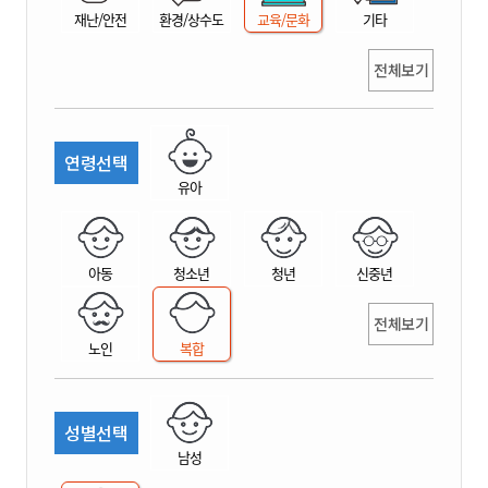
재난/안전
환경/상수도
교육/문화
기타
전체보기
연령선택
유아
아동
청소년
청년
신중년
전체보기
노인
복합
성별선택
남성