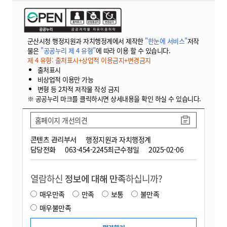
군산시청 행정지원과 자치행정계에서 제작한
"한눈에 서비스"
저작
물은
"공공누리 제 4 유형"
에 따라 이용 할 수 있습니다.
제 4 유형: 출처표시+상업적 이용금지+변경금지
출처표시
비상업적 이용만 가능
변형 등 2차적 저작물 작성 금지
※ 공공누리 마크를 클릭하시면 상세내용을 확인 하실 수 있습니다.
홈페이지 개선의견
콘텐츠 관리부서
행정지원과 자치행정계
담당전화
063-454-2245
최근수정일
2025-02-06
열람하신
정보에 대해 만족
하십니까?
매우만족
만족
보통
불만족
매우불만족