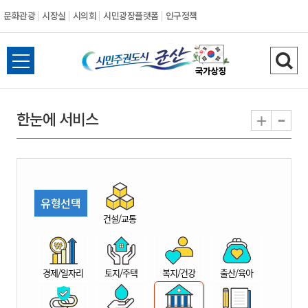
문화관광
시장실
시의회
시민광장플랫폼
인구정책
시
전
검
민
체
색
메
하
-
+
한눈에 서비스
주
뉴
기
열
권
기
도
유형선택
시
건설/교통
군
경제/일자리
토지/주택
복지/건강
출산/육아
산