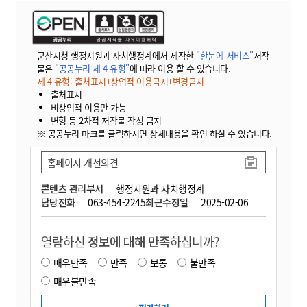
군산시청 행정지원과 자치행정계에서 제작한
"한눈에 서비스"
저작
물은
"공공누리 제 4 유형"
에 따라 이용 할 수 있습니다.
제 4 유형: 출처표시+상업적 이용금지+변경금지
출처표시
비상업적 이용만 가능
변형 등 2차적 저작물 작성 금지
※ 공공누리 마크를 클릭하시면 상세내용을 확인 하실 수 있습니다.
홈페이지 개선의견
콘텐츠 관리부서
행정지원과 자치행정계
담당전화
063-454-2245
최근수정일
2025-02-06
열람하신
정보에 대해 만족
하십니까?
매우만족
만족
보통
불만족
매우불만족