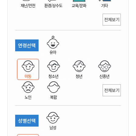
재난/안전
환경/상수도
교육/문화
기타
전체보기
연령선택
유아
아동
청소년
청년
신중년
전체보기
노인
복합
성별선택
남성