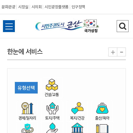
문화관광
시장실
시의회
시민광장플랫폼
인구정책
시
전
검
민
체
색
메
하
-
+
한눈에 서비스
주
뉴
기
열
권
기
도
유형선택
시
건설/교통
군
경제/일자리
토지/주택
복지/건강
출산/육아
산