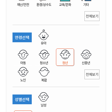
재난/안전
환경/상수도
교육/문화
기타
전체보기
연령선택
유아
아동
청소년
청년
신중년
전체보기
노인
복합
성별선택
남성