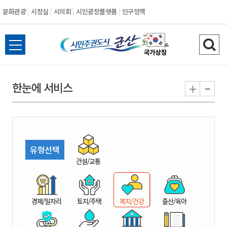
문화관광
시장실
시의회
시민광장플랫폼
인구정책
시
전
검
민
체
색
메
하
-
+
한눈에 서비스
주
뉴
기
열
권
기
도
유형선택
시
건설/교통
군
경제/일자리
토지/주택
복지/건강
출산/육아
산