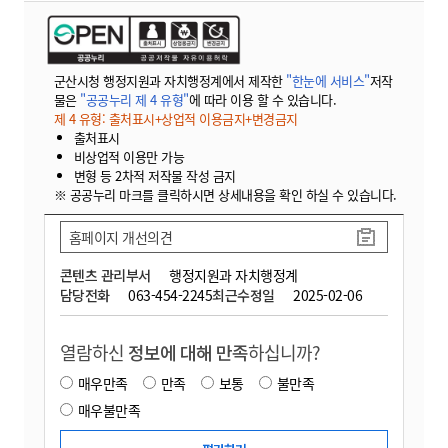
군산시청 행정지원과 자치행정계에서 제작한
"한눈에 서비스"
저작
물은
"공공누리 제 4 유형"
에 따라 이용 할 수 있습니다.
제 4 유형: 출처표시+상업적 이용금지+변경금지
출처표시
비상업적 이용만 가능
변형 등 2차적 저작물 작성 금지
※ 공공누리 마크를 클릭하시면 상세내용을 확인 하실 수 있습니다.
홈페이지 개선의견
콘텐츠 관리부서
행정지원과 자치행정계
담당전화
063-454-2245
최근수정일
2025-02-06
열람하신
정보에 대해 만족
하십니까?
매우만족
만족
보통
불만족
매우불만족