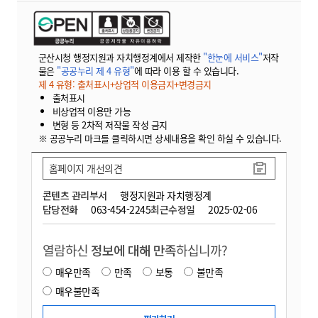
군산시청 행정지원과 자치행정계에서 제작한
"한눈에 서비스"
저작
물은
"공공누리 제 4 유형"
에 따라 이용 할 수 있습니다.
제 4 유형: 출처표시+상업적 이용금지+변경금지
출처표시
비상업적 이용만 가능
변형 등 2차적 저작물 작성 금지
※ 공공누리 마크를 클릭하시면 상세내용을 확인 하실 수 있습니다.
홈페이지 개선의견
콘텐츠 관리부서
행정지원과 자치행정계
담당전화
063-454-2245
최근수정일
2025-02-06
열람하신
정보에 대해 만족
하십니까?
매우만족
만족
보통
불만족
매우불만족