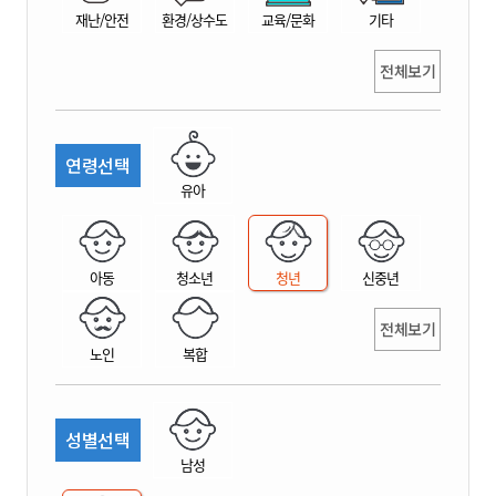
재난/안전
환경/상수도
교육/문화
기타
전체보기
연령선택
유아
아동
청소년
청년
신중년
전체보기
노인
복합
성별선택
남성