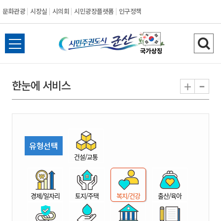
문화관광
시장실
시의회
시민광장플랫폼
인구정책
시
전
검
민
체
색
메
하
-
+
한눈에 서비스
주
뉴
기
열
권
기
도
유형선택
시
건설/교통
군
경제/일자리
토지/주택
복지/건강
출산/육아
산