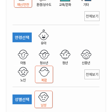
재난/안전
환경/상수도
교육/문화
기타
전체보기
연령선택
유아
아동
청소년
청년
신중년
전체보기
노인
복합
성별선택
남성