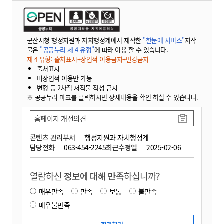
군산시청 행정지원과 자치행정계에서 제작한
"한눈에 서비스"
저작
물은
"공공누리 제 4 유형"
에 따라 이용 할 수 있습니다.
제 4 유형: 출처표시+상업적 이용금지+변경금지
출처표시
비상업적 이용만 가능
변형 등 2차적 저작물 작성 금지
※ 공공누리 마크를 클릭하시면 상세내용을 확인 하실 수 있습니다.
홈페이지 개선의견
콘텐츠 관리부서
행정지원과 자치행정계
담당전화
063-454-2245
최근수정일
2025-02-06
열람하신
정보에 대해 만족
하십니까?
매우만족
만족
보통
불만족
매우불만족