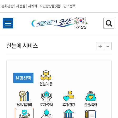
문화관광
시장실
시의회
시민광장플랫폼
인구정책
시
전
검
민
체
색
메
하
-
+
한눈에 서비스
주
뉴
기
열
권
기
도
유형선택
시
건설/교통
군
경제/일자리
토지/주택
복지/건강
출산/육아
산