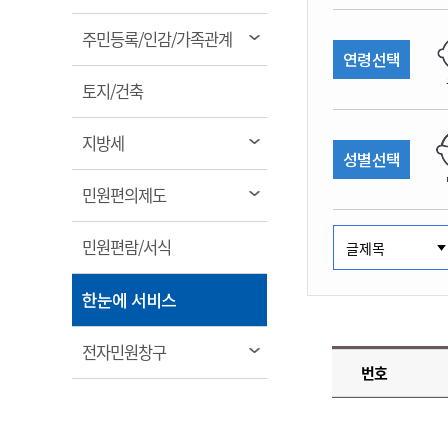
림
계약정보공개
전화번호안내
전화번호안내
전화번호안내
전화번호안내
전화번호안내
전화번호안내
전화번호안내
전화번호안내
군산시보
장사정보
열
주민등록/인감/가족관계
입찰/계약정보
연령선택
읍면동소식
주민복지 안내서
주요시책
림
수산업
찾아오시는길
찾아오시는길
찾아오시는길
찾아오시는길
찾아오시는길
찾아오시는길
찾아오시는길
찾아오시는길
용역과제
열
민원편의제도
토지/건축
웹진 열린군산
시정계획
어업현황
림
타기관소식
민원 1회방문 처리제
주요업무
수산물 안전정보
열
지방세
성별선택
어디서나 민원처리제
시정백서
림
군산수산물 소비촉진행사
상품권 구매 사용 및 관리
사전심사 청구제도
열
민원편의제도
군산 특화 수산물
림
민원인 후견인제
열
민원편람/서식
복합민원 상담예약제
림
폐업신고 원스톱서비스
열
한눈에 서비스
납세자 보호관제도
림
『안심상속』 원스톱 서비
열
전자민원창구
스
번호
림