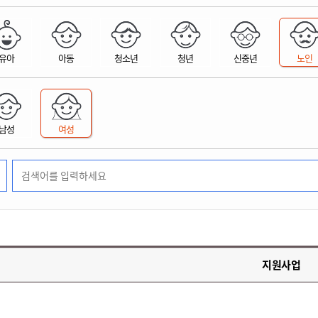
위원회 현황
공공데이터 개방
업무추진비공
군산시 무상교통
공부의 명수
정부24
위원회 명단공개
공공데이터 개방
예산/재정
법률정보
국민신문고
건설
부동산
에너지
유아
아동
청소년
청년
신중년
노인
환경
청소
위생
위원회 회의록 공개
공공데이터 수요조사
민원편람/서식
한눈에 서비스
전자가족관계등록
예산안내
조례규칙 입법예고
경제동향
도로/가로등
부동산 정보
태양광
환경선언문
청소정보
공중위생
재정공시
조례규칙 입법예고(구)
물가정보
자전거
주소/건축/지적/지리정보
가스/석유
인터넷등기소
환경기본정보
대형폐기물 배출신고
위생용품 제조업
결산보고서
법률정보 관련사이트
사회조사
조상땅찾기
국세청홈택스
남성
여성
화학물질 관리지도
공모사업
생활쓰레기 처리요령
식품위생
중기지방재정계획
사업체조
위택스
미세먼지 대응
음식물쓰레기 처리요령
문화 콘텐츠업
투자심사
통계연보
부동산통합민원
환경영향평가
폐기물 처리시설 현황
예산낭비신고
청년통계
체육
공공데이터포털
석면해체 건축물정보
보조금 부정수급 신고
주민등록
새올전자민원창구
체육시설 안내
환경오염업소 공개
공유재산
체류외국
군산시체육회
환경 관련사이트
재정용어사전
생활체육 공지
지원사업
군산시 고향사랑기부제
고향사랑기부제 소개
군산상품