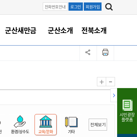
전화번호안내
로그인
회원가입
군산새만금
군산소개
전북소개
정 대응
족관계
부서/업무
RE100의 중심 새만금
도시/공원/주택
산업인프라
정책실명제
토지/건축
읍면동 안내
군산새만금 홍보 영상
조직운영6대지표
농업/축산업
도시재생
지방세
족관계
도시계획/지구단위계획
군산국가산업단지
정책실명제 안내
지방세
도시재생사업
민선8기 농업비전/발전방
공무원 정원
향
-
+
공원녹지
군산2국가산업단지
국민신청실명제안내
지방세환급금신청
도시재생(현장)지원센터
과장급이상 상위직 비율
농산물 유통
식
주택
새만금산업단지
정책실명제 중점관리 대상
지방세 상담챗봇
도시재생시설 현황
공무원 1인당 주민수
가축방역
자료실
자유무역지역
도시재생 공지/행사
현장공무원 비율
동물복지
지방산업단지
재정규모대비 인건비운영
시민광장
농공단지
실국본부수
플랫폼
전체보기
림 서비
산업단지 지도
내고장 알리미
전
환경/상수도
교육/문화
기타
구
항만/여객/공항/철도/컨벤