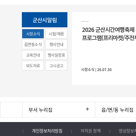
군산시알림
2026 군산시간여행축제
시정소식
시험/채용
프로그램(프리마켓/주전
(municipal
읍면동소식
행사안내
news)
교육안내
행사일정표
보도자료
고시공고
시정소식 | 26.07.30
부서 누리집
읍/면/동 누리집
개인정보처리방침
저작권 정책
영상정보