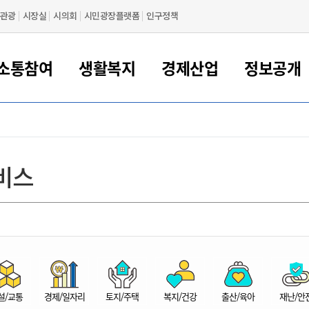
관광
시장실
시의회
시민광장플랫폼
인구정책
소통참여
생활복지
경제산업
정보공개
새만금 해양거점도시 군산
정보공개 목록/청구
시민참여서비스
여권 민원
기업지원
교육
군산시 소개
군산시 관할권 주요논리
각종 신고/민원
사전정보공표
일자리/창업
차량 민원
상하수도
시청안내
새만금 관할구역 결
주민등록/인감/가
교통안내
기업목록
인사운영
SNS소식
여권발급안내
시민광장플랫폼
교육지원
투자기업 인센티브
정보공개 목록/청구
군산 현황
차량등록사업소 안내
하수도 계획
군산시 명장
사전정보공표
청사종합안내
주민등록/인감/가
시내버스
일반기업 목록
2022년도 통계
조직도
비스
여권 서식
시장에게 바란다
평생교육
기업지원정책
군산의 역사
차량 신규/이전 등록
상수도시설
구인구직
수시공표
전화번호안내
각종서식
택시
사회적경제기업
2023년도 통계
업무
나의민원
학자금대출이자지원
경제 공지/서식
수상현황
저당권 설정/말소 등록
수질검사
청년뜰(청년센터/창업센터)
부서별 팩스번호
시외버스/고속버스
공장 검색
2024년도 통계
부서소
나도한마디
우리아이 꿈탐험 지원사업
기업애로해소SOS
자연지리특성
등록원부 열람/발급
상수도/하수도 요금
시청 오시는 길
철도/항공
2025년도 통계
부서별 
군산시사회적경제지원센터
칭찬합시다
시민정보화교육
강소연구개발특구
행정구역/행정지도
자동차 등록 서식
요금조회납부시스템
여객선
설문조사
부모학교예약시스템
자매결연/국제협력 도시
자동차 과태료 조회 및 납부
공공하수처리시설
교통 관련사이트
일자리 지원사업
자원봉사참여
군산어린이시청
군산의 상징
자동차 정기(종합)검사 기
주정차단속 문자알
일자리지원센터
설/교통
경제/일자리
토지/주택
복지/건강
출산/육아
재난/안
간조회 및 검사예약
스
전자민원창
적극행정
디지털배움터