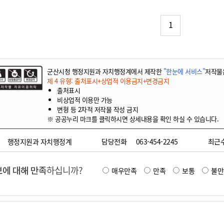
기부자 예우제
기부자 명예의 전당
1
기금사업
군산시 답례품
고향사랑기부제 소식
군산시청 행정지원과 자치행정계에서 제작한
"한눈에 서비스"
저작물
제 4 유형: 출처표시+상업적 이용금지+변경금지
출처표시
비상업적 이용만 가능
변형 등 2차적 저작물 작성 금지
※ 공공누리 마크를 클릭하시면 상세내용을 확인 하실 수 있습니다.
행정지원과 자치행정계
담당전화
063-454-2245
최근
에 대해 만족
하십니까?
매우만족
만족
보통
불만