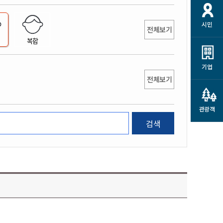
개
재정정보 공개
공공저작물
션
시민
통계정보
행정규제개혁
전체보기
소상공인 지원
복합
민방위/재난안전
시스템
행정규제개혁안내
고유가 피해지원금
민방위
규제신문고
군산사랑배달 배달의명수
기업
재난안전
전체보기
규제입증요청
카드수수료 지원
풍수해보험
사
규제정보포털
소상공인지원
재해예방
관광객
관련기관 안내
검색
군산시착한가격업소
시민대상보험
통계
영조물 배상보험
인 현황
군산시민 안전보험
군산시민 자전거보험
군산 상품
농업인안전보험 농가부담
 가이드북
금 지원사업