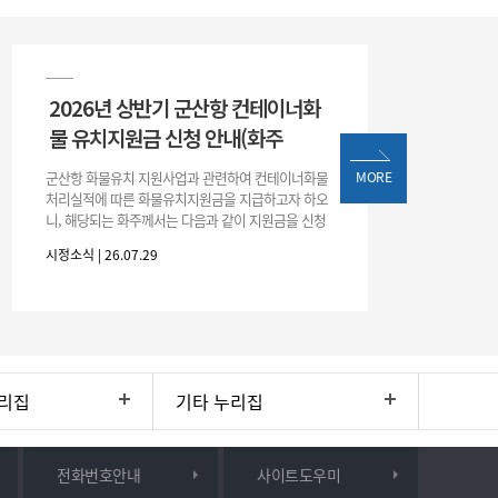
2026년 상반기 군산항 컨테이너화
물 유치지원금 신청 안내(화주
군산항 화물유치 지원사업과 관련하여 컨테이너화물
MORE
처리실적에 따른 화물유치지원금을 지급하고자 하오
니, 해당되는 화주께서는 다음과 같이 지원금을 신청
하시기 바랍니다. 1. 해당기간 : ‘25. 11. 1. ~ '26. 4. 30.
시정소식 | 26.07.29
(6개월
리집
기타 누리집
전화번호안내
사이트도우미