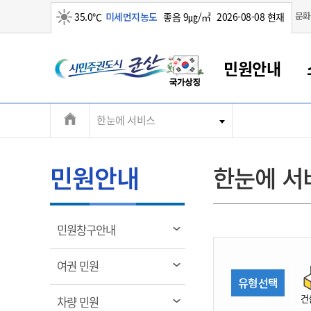
맑음
문화
35.0℃
미세먼지농도
좋음 9㎍/㎥
2026-08-08 현재
시
민원안내
민
전
한눈에 서비스
군산새만금
민원안내
소통참여
생활복지
경제산업
정보공개
군산소개
전북소개
주
군산에서 시작되는 새만금
전북특별자치도 소개
군산사랑상품권
민원창구안내
정보공개제도
복지/보건
시정알림
군산시 비전
체
권
민원이용안내
시정소식
인구정책
상품권 안내
제도안내
전북특별자치도란?
메
민원안내
한눈에 서
민원수수료
시험/채용
통합돌봄
상품권 공지사항
비공개대상정보
전북특별자치도 용어 Q&A
뉴
도
종합민원창구
보도자료
주민복지
상품권 Q&A
불복구제절차
자료실
시
아름다운 배려창구
행사안내
아동/청소년
상품권 이용규약
수수료
열
민원창구안내
홍보영상 게시판
토지정보민원창구
행사일정표
여성/가족
판매대행점 조회
정보공개서식
림
군
대표전화
대표전화
대표전화
대표전화
대표전화
대표전화
대표전화
대표전화
063-454-4000
063-454-4000
063-454-4000
063-454-4000
063-454-4000
063-454-4000
063-454-4000
063-454-4000
열
여권 민원
무인민원발급기
교육안내
노인복지
지류상품권 재고조회
림
유형선택
산
보건소식
장애인복지
부서 및 담당자 연락처
부서 및 담당자 연락처
부서 및 담당자 연락처
부서 및 담당자 연락처
부서 및 담당자 연락처
부서 및 담당자 연락처
부서 및 담당자 연락처
부서 및 담당자 연락처
건
열
차량 민원
고시공고
사회서비스(바우처)