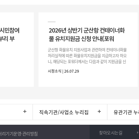
 시민참여
2026년 상반기 군산항 컨테이너화
부리 부
물 유치지원금 신청 안내(포워
군산항 화물유치 지원사업과 관련하여 컨테이너화물
처리실적에 따른 화물유치지원금을 지급하고자 하오
니, 해당되는 포워더께서는 다음과 같이 지원금을 신
청하시기 바랍니다. 1. 해당기간 : ‘25. 11. 1. ~ '26. 4.
시정소식 | 26.07.29
30.(6개
직속기관/사업소 누리집
유관기관 누
찾아오시는길
처리기기운영·관리방침