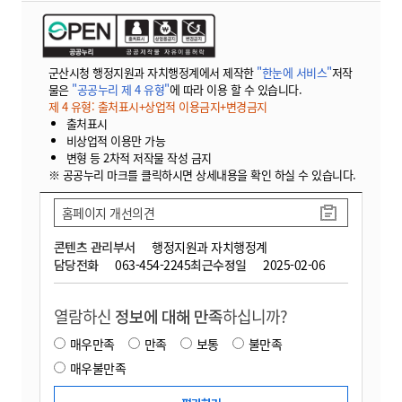
군산시청 행정지원과 자치행정계에서 제작한
"한눈에 서비스"
저작
물은
"공공누리 제 4 유형"
에 따라 이용 할 수 있습니다.
제 4 유형: 출처표시+상업적 이용금지+변경금지
출처표시
비상업적 이용만 가능
변형 등 2차적 저작물 작성 금지
※ 공공누리 마크를 클릭하시면 상세내용을 확인 하실 수 있습니다.
홈페이지 개선의견
콘텐츠 관리부서
행정지원과 자치행정계
담당전화
063-454-2245
최근수정일
2025-02-06
열람하신
정보에 대해 만족
하십니까?
매우만족
만족
보통
불만족
매우불만족