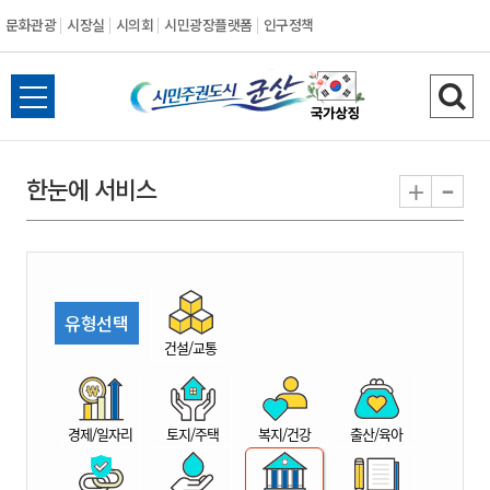
문화관광
시장실
시의회
시민광장플랫폼
인구정책
시
전
검
민
체
색
메
하
-
+
한눈에 서비스
주
뉴
기
열
권
기
도
유형선택
시
건설/교통
군
경제/일자리
토지/주택
복지/건강
출산/육아
산