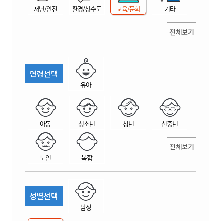
재난/안전
환경/상수도
교육/문화
기타
전체보기
연령선택
유아
아동
청소년
청년
신중년
전체보기
노인
복합
성별선택
남성