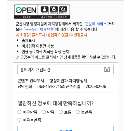
군산시청 행정지원과 자치행정계에서 제작한
"한눈에 서비스"
저작
물은
"공공누리 제 4 유형"
에 따라 이용 할 수 있습니다.
제 4 유형: 출처표시+상업적 이용금지+변경금지
출처표시
비상업적 이용만 가능
변형 등 2차적 저작물 작성 금지
※ 공공누리 마크를 클릭하시면 상세내용을 확인 하실 수 있습니다.
홈페이지 개선의견
콘텐츠 관리부서
행정지원과 자치행정계
담당전화
063-454-2245
최근수정일
2025-02-06
열람하신
정보에 대해 만족
하십니까?
매우만족
만족
보통
불만족
매우불만족