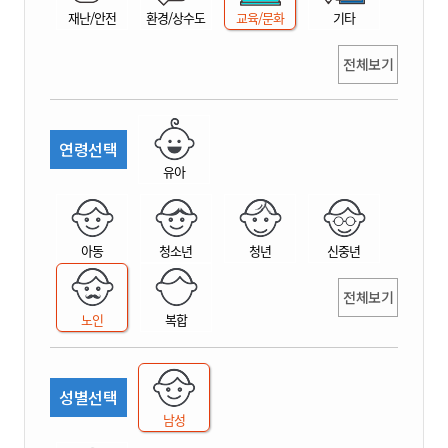
재난/안전
환경/상수도
교육/문화
기타
전체보기
연령선택
유아
아동
청소년
청년
신중년
전체보기
노인
복합
성별선택
남성