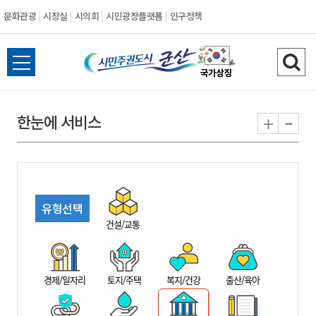
문화관광
시장실
시의회
시민광장플랫폼
인구정책
시
전
검
민
체
색
메
하
-
+
한눈에 서비스
주
뉴
기
열
권
기
도
유형선택
시
건설/교통
군
경제/일자리
토지/주택
복지/건강
출산/육아
산