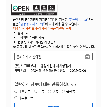
군산시청 행정지원과 자치행정계에서 제작한
"한눈에 서비스"
저작
물은
"공공누리 제 4 유형"
에 따라 이용 할 수 있습니다.
제 4 유형: 출처표시+상업적 이용금지+변경금지
출처표시
비상업적 이용만 가능
변형 등 2차적 저작물 작성 금지
※ 공공누리 마크를 클릭하시면 상세내용을 확인 하실 수 있습니다.
홈페이지 개선의견
콘텐츠 관리부서
행정지원과 자치행정계
담당전화
063-454-2245
최근수정일
2025-02-06
열람하신
정보에 대해 만족
하십니까?
매우만족
만족
보통
불만족
매우불만족