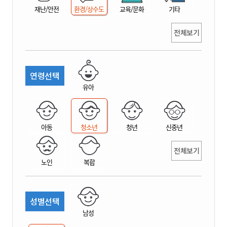
재난/안전
환경/상수도
교육/문화
기타
전체보기
연령선택
유아
아동
청소년
청년
신중년
전체보기
노인
복합
성별선택
남성