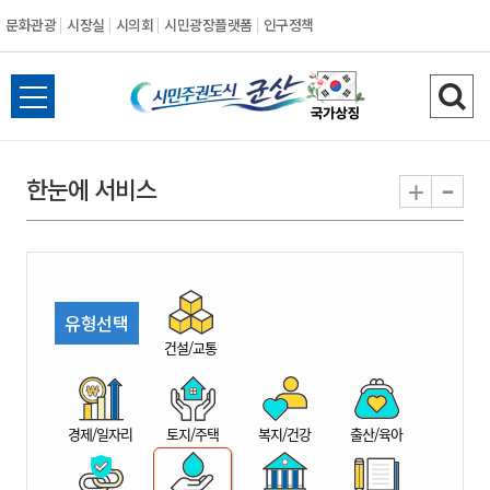
문화관광
시장실
시의회
시민광장플랫폼
인구정책
시
전
검
민
체
색
메
하
-
+
한눈에 서비스
주
뉴
기
열
권
기
도
유형선택
시
건설/교통
군
경제/일자리
토지/주택
복지/건강
출산/육아
산