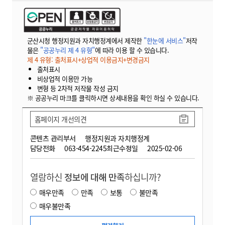
군산시청 행정지원과 자치행정계에서 제작한
"한눈에 서비스"
저작
물은
"공공누리 제 4 유형"
에 따라 이용 할 수 있습니다.
제 4 유형: 출처표시+상업적 이용금지+변경금지
출처표시
비상업적 이용만 가능
변형 등 2차적 저작물 작성 금지
※ 공공누리 마크를 클릭하시면 상세내용을 확인 하실 수 있습니다.
홈페이지 개선의견
콘텐츠 관리부서
행정지원과 자치행정계
담당전화
063-454-2245
최근수정일
2025-02-06
열람하신
정보에 대해 만족
하십니까?
매우만족
만족
보통
불만족
매우불만족