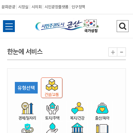
문화관광
시장실
시의회
시민광장플랫폼
인구정책
시
전
검
민
체
색
메
하
-
+
한눈에 서비스
주
뉴
기
열
권
기
도
유형선택
시
건설/교통
군
경제/일자리
토지/주택
복지/건강
출산/육아
산