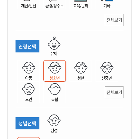
재난/안전
환경/상수도
교육/문화
기타
전체보기
연령선택
유아
아동
청소년
청년
신중년
전체보기
노인
복합
성별선택
남성