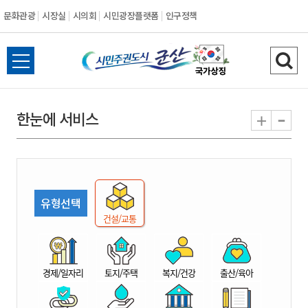
문화관광
시장실
시의회
시민광장플랫폼
인구정책
시
전
검
민
체
색
메
하
-
+
한눈에 서비스
주
뉴
기
열
권
기
도
유형선택
시
건설/교통
군
경제/일자리
토지/주택
복지/건강
출산/육아
산