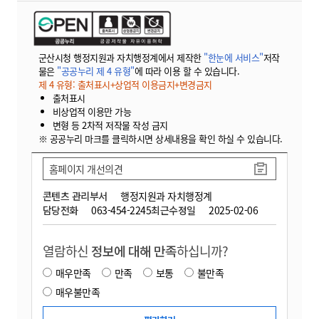
군산시청 행정지원과 자치행정계에서 제작한
"한눈에 서비스"
저작
물은
"공공누리 제 4 유형"
에 따라 이용 할 수 있습니다.
제 4 유형: 출처표시+상업적 이용금지+변경금지
출처표시
비상업적 이용만 가능
변형 등 2차적 저작물 작성 금지
※ 공공누리 마크를 클릭하시면 상세내용을 확인 하실 수 있습니다.
홈페이지 개선의견
콘텐츠 관리부서
행정지원과 자치행정계
담당전화
063-454-2245
최근수정일
2025-02-06
열람하신
정보에 대해 만족
하십니까?
매우만족
만족
보통
불만족
매우불만족