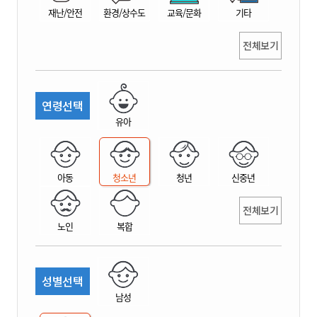
재난/안전
환경/상수도
교육/문화
기타
전체보기
연령선택
유아
아동
청소년
청년
신중년
전체보기
노인
복합
성별선택
남성