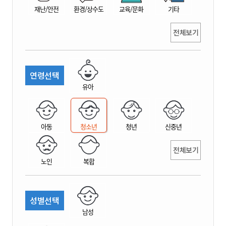
재난/안전
환경/상수도
교육/문화
기타
전체보기
연령선택
유아
아동
청소년
청년
신중년
전체보기
노인
복합
성별선택
남성