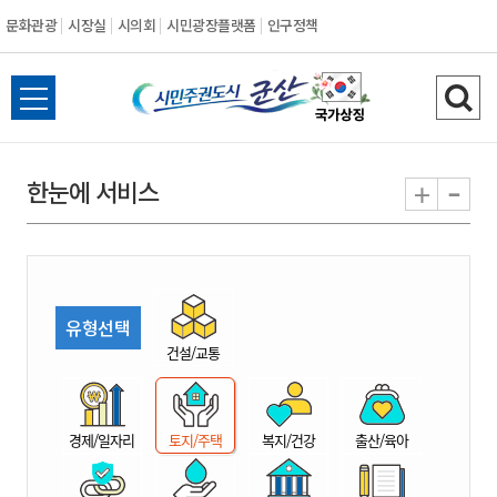
문화관광
시장실
시의회
시민광장플랫폼
인구정책
시
전
검
민
체
색
메
하
-
+
한눈에 서비스
주
뉴
기
열
권
기
도
유형선택
시
건설/교통
군
경제/일자리
토지/주택
복지/건강
출산/육아
산