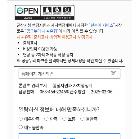
군산시청 행정지원과 자치행정계에서 제작한
"한눈에 서비스"
저작
물은
"공공누리 제 4 유형"
에 따라 이용 할 수 있습니다.
제 4 유형: 출처표시+상업적 이용금지+변경금지
출처표시
비상업적 이용만 가능
변형 등 2차적 저작물 작성 금지
※ 공공누리 마크를 클릭하시면 상세내용을 확인 하실 수 있습니다.
홈페이지 개선의견
콘텐츠 관리부서
행정지원과 자치행정계
담당전화
063-454-2245
최근수정일
2025-02-06
열람하신
정보에 대해 만족
하십니까?
매우만족
만족
보통
불만족
매우불만족