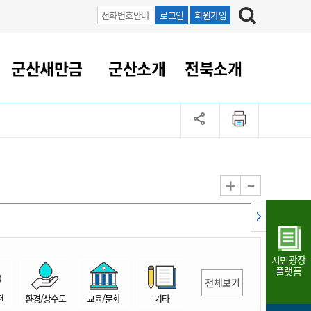
전화번호안내
로그인
회원가입
군산새만금
군산소개
전북소개
정 대응
족관계
부서/업무
RE100의 중심 새만금
도시/공원/주택
산업인프라
정책실명제
토지/건축
읍면동 안내
군산새만금 홍보 영상
조직운영6대지표
농업/축산업
도시재생
지방세
족관계
도시계획/지구단위계획
군산국가산업단지
정책실명제 안내
지방세
도시재생사업
민선8기 농업비전/발전방
공무원 정원
향
-
+
공원녹지
군산2국가산업단지
국민신청실명제안내
지방세환급금신청
도시재생(현장)지원센터
과장급이상 상위직 비율
농산물 유통
식
주택
새만금산업단지
정책실명제 중점관리 대상
지방세 상담챗봇
도시재생시설 현황
공무원 1인당 주민수
가축방역
자료실
자유무역지역
도시재생 공지/행사
현장공무원 비율
동물복지
지방산업단지
재정규모대비 인건비운영
시민광장
농공단지
실국본부수
플랫폼
전체보기
림 서비
산업단지 지도
내고장 알리미
전
환경/상수도
교육/문화
기타
구
항만/여객/공항/철도/컨벤