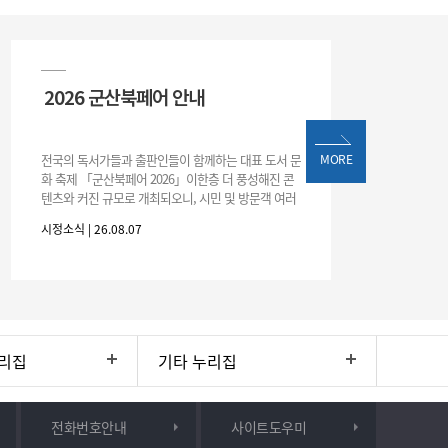
2026 군산북페어 안내
전국의 독서가들과 출판인들이 함께하는 대표 도서 문
MORE
화 축제 「군산북페어 2026」이한층 더 풍성해진 콘
텐츠와 커진 규모로 개최되오니, 시민 및 방문객 여러
분의 많은 관심과 참여 바랍니다.□ 행사 개요행사 기
시정소식 | 26.08.07
간: 2026. 8. 28.
리집
기타 누리집
전화번호안내
사이트도우미