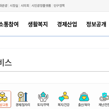
화관광
시장실
시의회
시민광장플랫폼
인구정책
소통참여
생활복지
경제산업
정보공개
새만금 해양거점도시 군산
정보공개 목록/청구
시민참여서비스
여권 민원
기업지원
교육
군산시 소개
군산시 관할권 주요논리
각종 신고/민원
사전정보공표
일자리/창업
차량 민원
상하수도
시청안내
새만금 관할구역 결
주민등록/인감/가
교통안내
기업목록
인사운영
SNS소식
여권발급안내
시민광장플랫폼
교육지원
투자기업 인센티브
정보공개 목록/청구
군산 현황
차량등록사업소 안내
하수도 계획
군산시 명장
사전정보공표
청사종합안내
주민등록/인감/가
시내버스
일반기업 목록
2022년도 통계
조직도
비스
여권 서식
시장에게 바란다
평생교육
기업지원정책
군산의 역사
차량 신규/이전 등록
상수도시설
구인구직
수시공표
전화번호안내
각종서식
택시
사회적경제기업
2023년도 통계
업무
나의민원
학자금대출이자지원
경제 공지/서식
수상현황
저당권 설정/말소 등록
수질검사
청년뜰(청년센터/창업센터)
부서별 팩스번호
시외버스/고속버스
공장 검색
2024년도 통계
부서소
나도한마디
우리아이 꿈탐험 지원사업
기업애로해소SOS
자연지리특성
등록원부 열람/발급
상수도/하수도 요금
시청 오시는 길
철도/항공
2025년도 통계
부서별 
군산시사회적경제지원센터
칭찬합시다
시민정보화교육
강소연구개발특구
행정구역/행정지도
자동차 등록 서식
요금조회납부시스템
여객선
설문조사
부모학교예약시스템
자매결연/국제협력 도시
자동차 과태료 조회 및 납부
공공하수처리시설
교통 관련사이트
일자리 지원사업
자원봉사참여
군산어린이시청
군산의 상징
자동차 정기(종합)검사 기
주정차단속 문자알
일자리지원센터
설/교통
경제/일자리
토지/주택
복지/건강
출산/육아
재난/안
간조회 및 검사예약
스
전자민원창
적극행정
디지털배움터