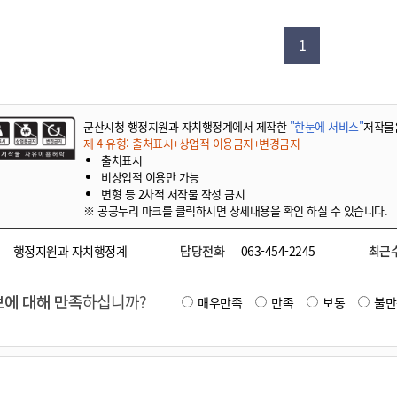
기부자 예우제
기부자 명예의 전당
1
기금사업
군산시 답례품
고향사랑기부제 소식
군산시청 행정지원과 자치행정계에서 제작한
"한눈에 서비스"
저작물
제 4 유형: 출처표시+상업적 이용금지+변경금지
출처표시
비상업적 이용만 가능
변형 등 2차적 저작물 작성 금지
※ 공공누리 마크를 클릭하시면 상세내용을 확인 하실 수 있습니다.
행정지원과 자치행정계
담당전화
063-454-2245
최근
에 대해 만족
하십니까?
매우만족
만족
보통
불만