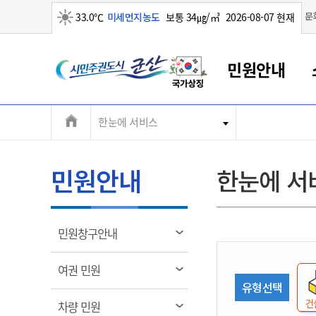
맑음
문
33.0℃
미세먼지농도
보통 34㎍/㎥
2026-08-07 현재
시
민원안내
민
전
한눈에 서비스
군산새만금
민원안내
소통참여
생활복지
경제산업
정보공개
군산소개
전북소개
주
군산에서 시작되는 새만금
전북특별자치도 소개
군산사랑상품권
민원창구안내
정보공개제도
복지/보건
시정알림
군산시 비전
체
권
민원이용안내
시정소식
인구정책
상품권 안내
제도안내
전북특별자치도란?
메
민원안내
한눈에 서
민원수수료
시험/채용
통합돌봄
상품권 공지사항
비공개대상정보
전북특별자치도 용어 Q&A
뉴
도
종합민원창구
보도자료
주민복지
상품권 Q&A
불복구제절차
자료실
시
아름다운 배려창구
행사안내
아동/청소년
상품권 이용규약
수수료
열
민원창구안내
홍보영상 게시판
토지정보민원창구
행사일정표
여성/가족
판매대행점 조회
정보공개서식
림
군
대표전화
대표전화
대표전화
대표전화
대표전화
대표전화
대표전화
대표전화
063-454-4000
063-454-4000
063-454-4000
063-454-4000
063-454-4000
063-454-4000
063-454-4000
063-454-4000
열
여권 민원
무인민원발급기
교육안내
노인복지
지류상품권 재고조회
림
유형선택
산
보건소식
장애인복지
부서 및 담당자 연락처
부서 및 담당자 연락처
부서 및 담당자 연락처
부서 및 담당자 연락처
부서 및 담당자 연락처
부서 및 담당자 연락처
부서 및 담당자 연락처
부서 및 담당자 연락처
건
열
차량 민원
고시공고
사회서비스(바우처)