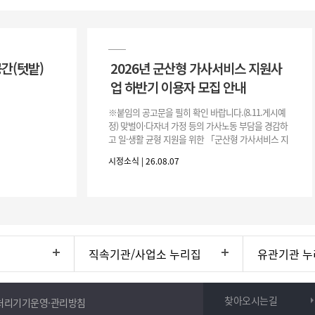
공간(텃밭)
2026년 군산형 가사서비스 지원사
업 하반기 이용자 모집 안내
※붙임의 공고문을 필히 확인 바랍니다.(8.11.게시예
정) 맞벌이·다자녀 가정 등의 가사노동 부담을 경감하
고 일·생활 균형 지원을 위한 「군산형 가사서비스 지
원사업」하반기 이용자를 다음과 같이 추가 모집하오
시정소식 | 26.08.07
니 많은 참여 바랍니다. 1
직속기관/사업소 누리집
유관기관 누
찾아오시는길
처리기기운영·관리방침