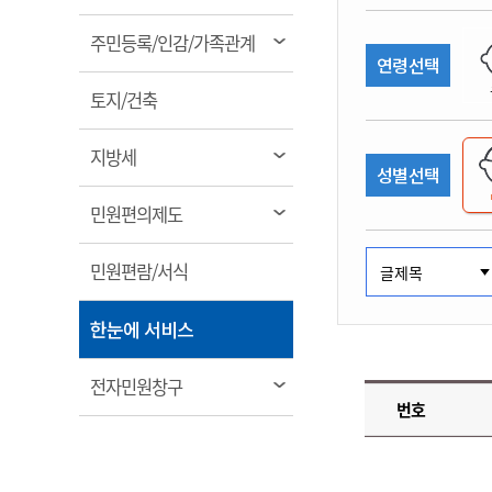
림
계약정보공개
전화번호안내
전화번호안내
전화번호안내
전화번호안내
전화번호안내
전화번호안내
전화번호안내
전화번호안내
군산시보
장사정보
열
주민등록/인감/가족관계
입찰/계약정보
연령선택
읍면동소식
주민복지 안내서
주요시책
림
수산업
찾아오시는길
찾아오시는길
찾아오시는길
찾아오시는길
찾아오시는길
찾아오시는길
찾아오시는길
찾아오시는길
용역과제
열
민원편의제도
토지/건축
웹진 열린군산
시정계획
어업현황
림
타기관소식
민원 1회방문 처리제
주요업무
수산물 안전정보
열
지방세
성별선택
어디서나 민원처리제
시정백서
림
군산수산물 소비촉진행사
상품권 구매 사용 및 관리
사전심사 청구제도
열
민원편의제도
군산 특화 수산물
림
민원인 후견인제
열
민원편람/서식
복합민원 상담예약제
림
폐업신고 원스톱서비스
열
한눈에 서비스
납세자 보호관제도
림
『안심상속』 원스톱 서비
열
전자민원창구
스
번호
림