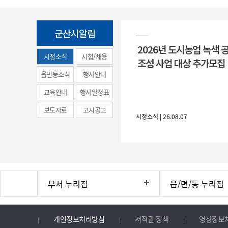
군산시알림
2026년 도시농업 녹색 
시정소식
시험/채용
조성 사업 대상 추가모집
(municipal
읍면동소식
행사안내
news)
교육안내
행사일정표
보도자료
고시공고
시정소식 | 26.08.07
부서 누리집
읍/면/동 누리집
개인정보처리방침
저작권 정책
영상정보