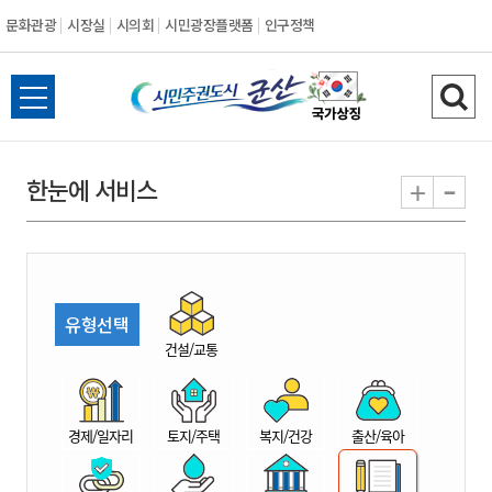
문화관광
시장실
시의회
시민광장플랫폼
인구정책
시
전
검
민
체
색
메
하
-
+
한눈에 서비스
주
뉴
기
열
권
기
도
유형선택
시
건설/교통
군
경제/일자리
토지/주택
복지/건강
출산/육아
산