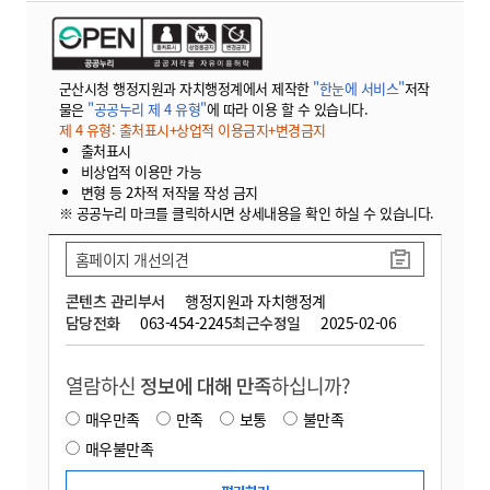
군산시청 행정지원과 자치행정계에서 제작한
"한눈에 서비스"
저작
물은
"공공누리 제 4 유형"
에 따라 이용 할 수 있습니다.
제 4 유형: 출처표시+상업적 이용금지+변경금지
출처표시
비상업적 이용만 가능
변형 등 2차적 저작물 작성 금지
※ 공공누리 마크를 클릭하시면 상세내용을 확인 하실 수 있습니다.
홈페이지 개선의견
콘텐츠 관리부서
행정지원과 자치행정계
담당전화
063-454-2245
최근수정일
2025-02-06
열람하신
정보에 대해 만족
하십니까?
매우만족
만족
보통
불만족
매우불만족