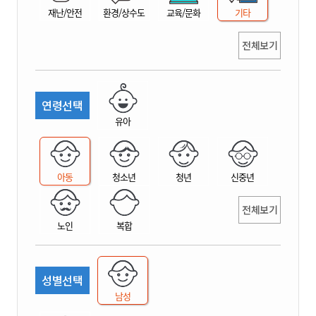
재난/안전
환경/상수도
교육/문화
기타
전체보기
연령선택
유아
아동
청소년
청년
신중년
전체보기
노인
복합
성별선택
남성