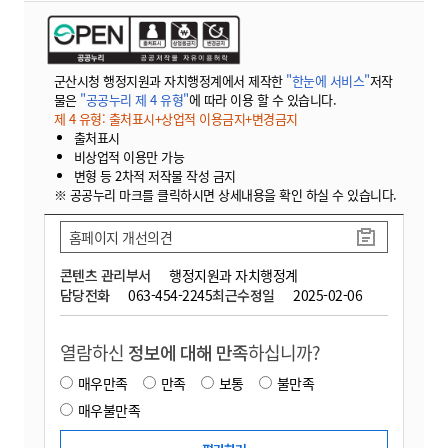
군산시청 행정지원과 자치행정계에서 제작한
"한눈에 서비스"
저작
물은
"공공누리 제 4 유형"
에 따라 이용 할 수 있습니다.
제 4 유형: 출처표시+상업적 이용금지+변경금지
출처표시
비상업적 이용만 가능
변형 등 2차적 저작물 작성 금지
※ 공공누리 마크를 클릭하시면 상세내용을 확인 하실 수 있습니다.
홈페이지 개선의견
콘텐츠 관리부서
행정지원과 자치행정계
담당전화
063-454-2245
최근수정일
2025-02-06
열람하신
정보에 대해 만족
하십니까?
매우만족
만족
보통
불만족
매우불만족