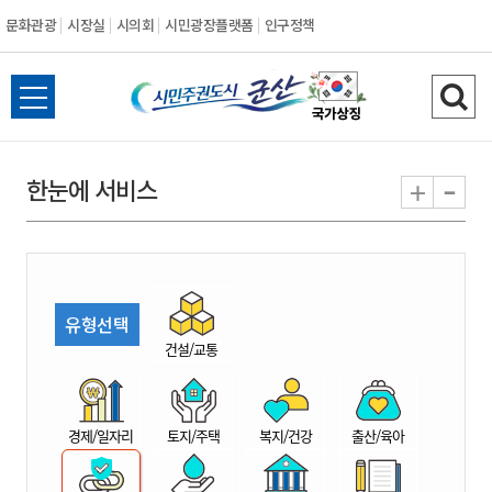
문화관광
시장실
시의회
시민광장플랫폼
인구정책
시
전
검
민
체
색
메
하
-
+
한눈에 서비스
주
뉴
기
열
권
기
도
유형선택
시
건설/교통
군
경제/일자리
토지/주택
복지/건강
출산/육아
산