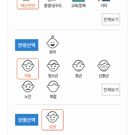
재난/안전
환경/상수도
교육/문화
기타
전체보기
연령선택
유아
아동
청소년
청년
신중년
전체보기
노인
복합
성별선택
남성