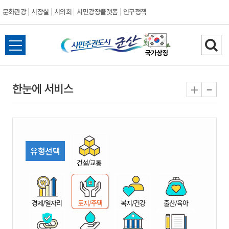
문화관광
시장실
시의회
시민광장플랫폼
인구정책
시
전
검
민
체
색
메
하
-
+
한눈에 서비스
주
뉴
기
열
권
기
도
유형선택
시
건설/교통
군
경제/일자리
토지/주택
복지/건강
출산/육아
산