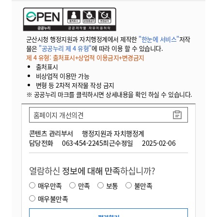
군산시청 행정지원과 자치행정계에서 제작한
"한눈에 서비스"
저작
물은
"공공누리 제 4 유형"
에 따라 이용 할 수 있습니다.
제 4 유형: 출처표시+상업적 이용금지+변경금지
출처표시
비상업적 이용만 가능
변형 등 2차적 저작물 작성 금지
※ 공공누리 마크를 클릭하시면 상세내용을 확인 하실 수 있습니다.
홈페이지 개선의견
콘텐츠 관리부서
행정지원과 자치행정계
담당전화
063-454-2245
최근수정일
2025-02-06
열람하신
정보에 대해 만족
하십니까?
매우만족
만족
보통
불만족
매우불만족