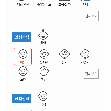
재난/안전
환경/상수도
교육/문화
기타
전체보기
연령선택
유아
아동
청소년
청년
신중년
전체보기
노인
복합
성별선택
남성