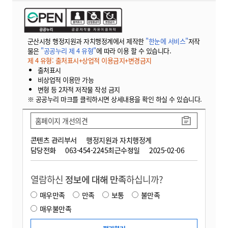
군산시청 행정지원과 자치행정계에서 제작한
"한눈에 서비스"
저작
물은
"공공누리 제 4 유형"
에 따라 이용 할 수 있습니다.
제 4 유형: 출처표시+상업적 이용금지+변경금지
출처표시
비상업적 이용만 가능
변형 등 2차적 저작물 작성 금지
※ 공공누리 마크를 클릭하시면 상세내용을 확인 하실 수 있습니다.
홈페이지 개선의견
콘텐츠 관리부서
행정지원과 자치행정계
담당전화
063-454-2245
최근수정일
2025-02-06
열람하신
정보에 대해 만족
하십니까?
매우만족
만족
보통
불만족
매우불만족