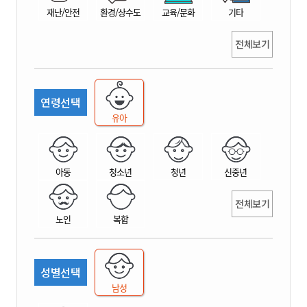
재난/안전
환경/상수도
교육/문화
기타
전체보기
연령선택
유아
아동
청소년
청년
신중년
전체보기
노인
복합
성별선택
남성