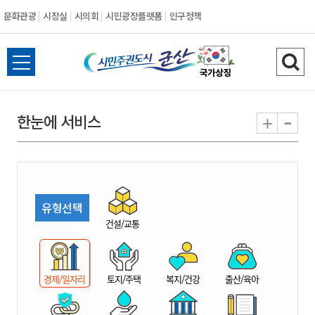
문화관광
시장실
시의회
시민광장플랫폼
인구정책
시
전
검
민
체
색
메
하
-
+
한눈에 서비스
주
뉴
기
열
권
기
도
유형선택
시
건설/교통
군
경제/일자리
토지/주택
복지/건강
출산/육아
산