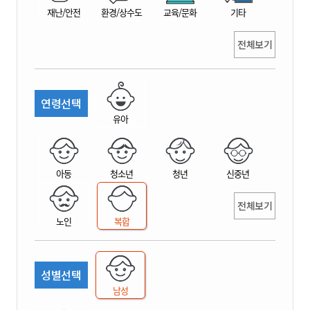
재난/안전
환경/상수도
교육/문화
기타
전체보기
연령선택
유아
아동
청소년
청년
신중년
전체보기
노인
복합
성별선택
남성