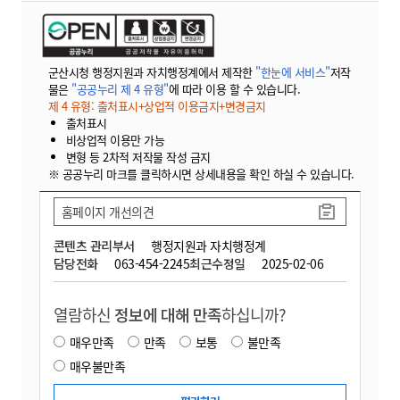
군산시청 행정지원과 자치행정계에서 제작한
"한눈에 서비스"
저작
물은
"공공누리 제 4 유형"
에 따라 이용 할 수 있습니다.
제 4 유형: 출처표시+상업적 이용금지+변경금지
출처표시
비상업적 이용만 가능
변형 등 2차적 저작물 작성 금지
※ 공공누리 마크를 클릭하시면 상세내용을 확인 하실 수 있습니다.
홈페이지 개선의견
콘텐츠 관리부서
행정지원과 자치행정계
담당전화
063-454-2245
최근수정일
2025-02-06
열람하신
정보에 대해 만족
하십니까?
매우만족
만족
보통
불만족
매우불만족