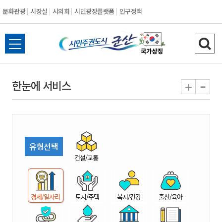
문화관광
시장실
시의회
시민광장플랫폼
인구정책
시
전
검
민
체
색
메
하
-
+
한눈에 서비스
주
뉴
기
열
권
기
도
유형선택
시
건설/교통
군
경제/일자리
토지/주택
복지/건강
출산/육아
산