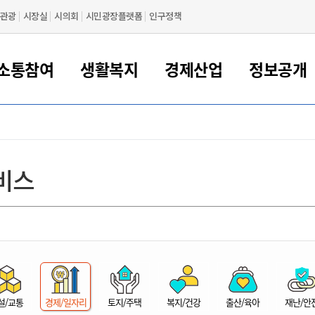
관광
시장실
시의회
시민광장플랫폼
인구정책
소통참여
생활복지
경제산업
정보공개
새만금 해양거점도시 군산
정보공개 목록/청구
시민참여서비스
여권 민원
기업지원
교육
군산시 소개
군산시 관할권 주요논리
각종 신고/민원
사전정보공표
일자리/창업
차량 민원
상하수도
시청안내
새만금 관할구역 결
주민등록/인감/가
교통안내
기업목록
인사운영
SNS소식
여권발급안내
시민광장플랫폼
교육지원
투자기업 인센티브
정보공개 목록/청구
군산 현황
차량등록사업소 안내
하수도 계획
군산시 명장
사전정보공표
청사종합안내
주민등록/인감/가
시내버스
일반기업 목록
2022년도 통계
조직도
비스
여권 서식
시장에게 바란다
평생교육
기업지원정책
군산의 역사
차량 신규/이전 등록
상수도시설
구인구직
수시공표
전화번호안내
각종서식
택시
사회적경제기업
2023년도 통계
업무
나의민원
학자금대출이자지원
경제 공지/서식
수상현황
저당권 설정/말소 등록
수질검사
청년뜰(청년센터/창업센터)
부서별 팩스번호
시외버스/고속버스
공장 검색
2024년도 통계
부서소
나도한마디
우리아이 꿈탐험 지원사업
기업애로해소SOS
자연지리특성
등록원부 열람/발급
상수도/하수도 요금
시청 오시는 길
철도/항공
2025년도 통계
부서별 
군산시사회적경제지원센터
칭찬합시다
시민정보화교육
강소연구개발특구
행정구역/행정지도
자동차 등록 서식
요금조회납부시스템
여객선
설문조사
부모학교예약시스템
자매결연/국제협력 도시
자동차 과태료 조회 및 납부
공공하수처리시설
교통 관련사이트
일자리 지원사업
자원봉사참여
군산어린이시청
군산의 상징
자동차 정기(종합)검사 기
주정차단속 문자알
일자리지원센터
설/교통
경제/일자리
토지/주택
복지/건강
출산/육아
재난/안
간조회 및 검사예약
스
전자민원창
적극행정
디지털배움터