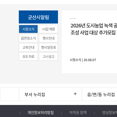
군산시알림
2026년 도시농업 녹색 
시정소식
시험/채용
조성 사업 대상 추가모집
(municipal
읍면동소식
행사안내
news)
교육안내
행사일정표
보도자료
고시공고
시정소식 | 26.08.07
부서 누리집
읍/면/동 누리집
개인정보처리방침
저작권 정책
영상정보