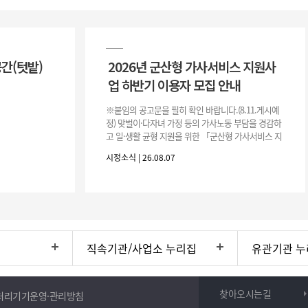
공간(텃밭)
2026년 군산형 가사서비스 지원사
업 하반기 이용자 모집 안내
※붙임의 공고문을 필히 확인 바랍니다.(8.11.게시예
정) 맞벌이·다자녀 가정 등의 가사노동 부담을 경감하
고 일·생활 균형 지원을 위한 「군산형 가사서비스 지
원사업」하반기 이용자를 다음과 같이 추가 모집하오
시정소식 | 26.08.07
니 많은 참여 바랍니다. 1
직속기관/사업소 누리집
유관기관 누
찾아오시는길
처리기기운영·관리방침