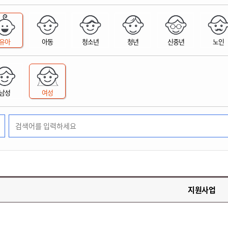
위원회 현황
공공데이터 개방
업무추진비공
군산시 무상교통
공부의 명수
정부24
위원회 명단공개
공공데이터 개방
예산/재정
법률정보
국민신문고
건설
부동산
에너지
유아
아동
청소년
청년
신중년
노인
환경
청소
위생
위원회 회의록 공개
공공데이터 수요조사
민원편람/서식
한눈에 서비스
전자가족관계등록
예산안내
조례규칙 입법예고
경제동향
도로/가로등
부동산 정보
태양광
환경선언문
청소정보
공중위생
재정공시
조례규칙 입법예고(구)
물가정보
자전거
주소/건축/지적/지리정보
가스/석유
인터넷등기소
환경기본정보
대형폐기물 배출신고
위생용품 제조업
결산보고서
법률정보 관련사이트
사회조사
조상땅찾기
국세청홈택스
남성
여성
화학물질 관리지도
공모사업
생활쓰레기 처리요령
식품위생
중기지방재정계획
사업체조
위택스
미세먼지 대응
음식물쓰레기 처리요령
문화 콘텐츠업
투자심사
통계연보
부동산통합민원
환경영향평가
폐기물 처리시설 현황
예산낭비신고
청년통계
체육
공공데이터포털
석면해체 건축물정보
보조금 부정수급 신고
주민등록
새올전자민원창구
체육시설 안내
환경오염업소 공개
공유재산
체류외국
군산시체육회
환경 관련사이트
재정용어사전
생활체육 공지
지원사업
군산시 고향사랑기부제
고향사랑기부제 소개
군산상품