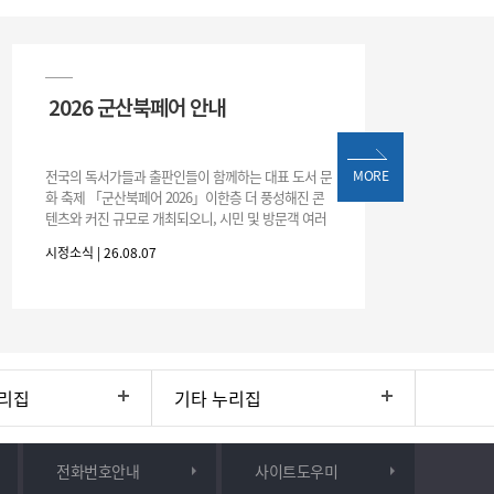
2026 군산북페어 안내
전국의 독서가들과 출판인들이 함께하는 대표 도서 문
MORE
화 축제 「군산북페어 2026」이한층 더 풍성해진 콘
텐츠와 커진 규모로 개최되오니, 시민 및 방문객 여러
분의 많은 관심과 참여 바랍니다.□ 행사 개요행사 기
시정소식 | 26.08.07
간: 2026. 8. 28.
리집
기타 누리집
전화번호안내
사이트도우미