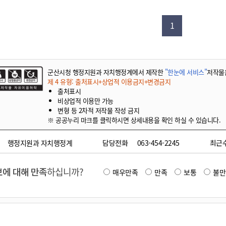
기부자 예우제
기부자 명예의 전당
1
기금사업
군산시 답례품
고향사랑기부제 소식
군산시청 행정지원과 자치행정계에서 제작한
"한눈에 서비스"
저작물
제 4 유형: 출처표시+상업적 이용금지+변경금지
출처표시
비상업적 이용만 가능
변형 등 2차적 저작물 작성 금지
※ 공공누리 마크를 클릭하시면 상세내용을 확인 하실 수 있습니다.
행정지원과 자치행정계
담당전화
063-454-2245
최근
에 대해 만족
하십니까?
매우만족
만족
보통
불만