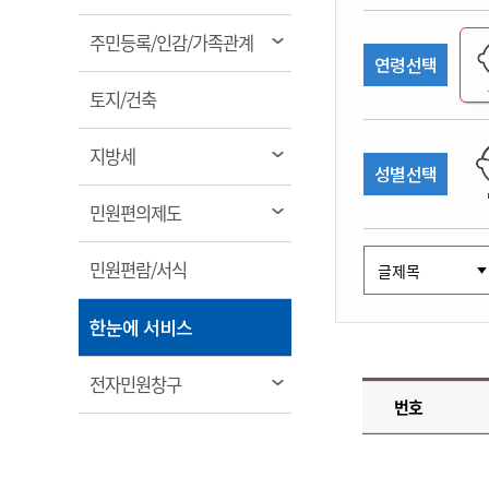
림
계약정보공개
전화번호안내
전화번호안내
전화번호안내
전화번호안내
전화번호안내
전화번호안내
전화번호안내
전화번호안내
군산시보
장사정보
열
주민등록/인감/가족관계
입찰/계약정보
연령선택
읍면동소식
주민복지 안내서
주요시책
림
수산업
찾아오시는길
찾아오시는길
찾아오시는길
찾아오시는길
찾아오시는길
찾아오시는길
찾아오시는길
찾아오시는길
용역과제
열
민원편의제도
토지/건축
웹진 열린군산
시정계획
어업현황
림
타기관소식
민원 1회방문 처리제
주요업무
수산물 안전정보
열
지방세
성별선택
어디서나 민원처리제
시정백서
림
군산수산물 소비촉진행사
상품권 구매 사용 및 관리
사전심사 청구제도
열
민원편의제도
군산 특화 수산물
림
민원인 후견인제
열
민원편람/서식
복합민원 상담예약제
림
폐업신고 원스톱서비스
열
한눈에 서비스
납세자 보호관제도
림
『안심상속』 원스톱 서비
열
전자민원창구
스
번호
림