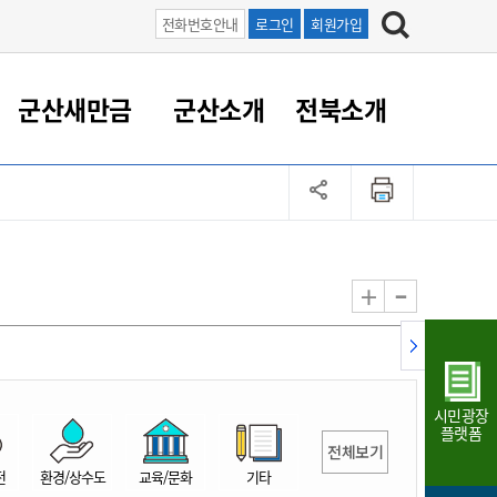
전화번호안내
로그인
회원가입
군산새만금
군산소개
전북소개
정 대응
족관계
부서/업무
RE100의 중심 새만금
도시/공원/주택
산업인프라
정책실명제
토지/건축
읍면동 안내
군산새만금 홍보 영상
조직운영6대지표
농업/축산업
도시재생
지방세
족관계
도시계획/지구단위계획
군산국가산업단지
정책실명제 안내
지방세
도시재생사업
민선8기 농업비전/발전방
공무원 정원
향
-
+
공원녹지
군산2국가산업단지
국민신청실명제안내
지방세환급금신청
도시재생(현장)지원센터
과장급이상 상위직 비율
농산물 유통
식
주택
새만금산업단지
정책실명제 중점관리 대상
지방세 상담챗봇
도시재생시설 현황
공무원 1인당 주민수
가축방역
자료실
자유무역지역
도시재생 공지/행사
현장공무원 비율
동물복지
지방산업단지
재정규모대비 인건비운영
시민광장
농공단지
실국본부수
플랫폼
전체보기
림 서비
산업단지 지도
내고장 알리미
전
환경/상수도
교육/문화
기타
구
항만/여객/공항/철도/컨벤