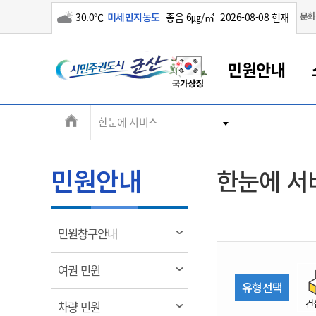
구름많음
문화
30.0℃
미세먼지농도
좋음 6㎍/㎥
2026-08-08 현재
시
민원안내
민
전
한눈에 서비스
군산새만금
민원안내
소통참여
생활복지
경제산업
정보공개
군산소개
전북소개
주
군산에서 시작되는 새만금
전북특별자치도 소개
군산사랑상품권
민원창구안내
정보공개제도
복지/보건
시정알림
군산시 비전
체
권
민원이용안내
시정소식
인구정책
상품권 안내
제도안내
전북특별자치도란?
메
민원안내
한눈에 서
민원수수료
시험/채용
통합돌봄
상품권 공지사항
비공개대상정보
전북특별자치도 용어 Q&A
뉴
도
종합민원창구
보도자료
주민복지
상품권 Q&A
불복구제절차
자료실
시
아름다운 배려창구
행사안내
아동/청소년
상품권 이용규약
수수료
열
민원창구안내
홍보영상 게시판
토지정보민원창구
행사일정표
여성/가족
판매대행점 조회
정보공개서식
림
군
대표전화
대표전화
대표전화
대표전화
대표전화
대표전화
대표전화
대표전화
063-454-4000
063-454-4000
063-454-4000
063-454-4000
063-454-4000
063-454-4000
063-454-4000
063-454-4000
열
여권 민원
무인민원발급기
교육안내
노인복지
지류상품권 재고조회
림
유형선택
산
보건소식
장애인복지
부서 및 담당자 연락처
부서 및 담당자 연락처
부서 및 담당자 연락처
부서 및 담당자 연락처
부서 및 담당자 연락처
부서 및 담당자 연락처
부서 및 담당자 연락처
부서 및 담당자 연락처
건
열
차량 민원
고시공고
사회서비스(바우처)