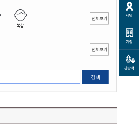
개
재정정보 공개
공공저작물
션
시민
통계정보
행정규제개혁
전체보기
소상공인 지원
복합
민방위/재난안전
시스템
행정규제개혁안내
고유가 피해지원금
민방위
규제신문고
군산사랑배달 배달의명수
기업
재난안전
전체보기
규제입증요청
카드수수료 지원
풍수해보험
사
규제정보포털
소상공인지원
재해예방
관광객
관련기관 안내
검색
군산시착한가격업소
시민대상보험
통계
영조물 배상보험
인 현황
군산시민 안전보험
군산시민 자전거보험
군산 상품
농업인안전보험 농가부담
 가이드북
금 지원사업