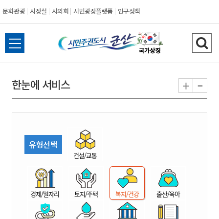
문화관광
시장실
시의회
시민광장플랫폼
인구정책
시
전
검
민
체
색
메
하
-
+
한눈에 서비스
주
뉴
기
열
권
기
도
유형선택
시
건설/교통
군
경제/일자리
토지/주택
복지/건강
출산/육아
산