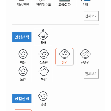
재난/안전
환경/상수도
교육/문화
기타
전체보기
연령선택
유아
아동
청소년
청년
신중년
전체보기
노인
복합
성별선택
남성