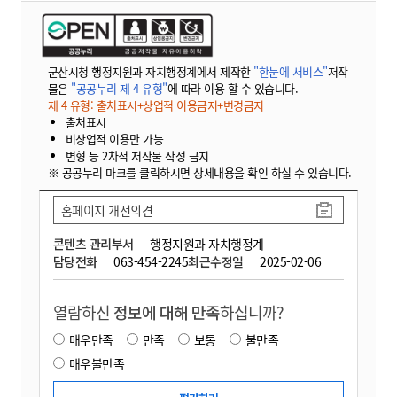
군산시청 행정지원과 자치행정계에서 제작한
"한눈에 서비스"
저작
물은
"공공누리 제 4 유형"
에 따라 이용 할 수 있습니다.
제 4 유형: 출처표시+상업적 이용금지+변경금지
출처표시
비상업적 이용만 가능
변형 등 2차적 저작물 작성 금지
※ 공공누리 마크를 클릭하시면 상세내용을 확인 하실 수 있습니다.
홈페이지 개선의견
콘텐츠 관리부서
행정지원과 자치행정계
담당전화
063-454-2245
최근수정일
2025-02-06
열람하신
정보에 대해 만족
하십니까?
매우만족
만족
보통
불만족
매우불만족