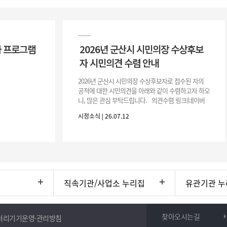
 프로그램
2026년 군산시 시민의장 수상후보
자 시민의견 수렴 안내
2026년 군산시 시민의장 수상후보자로 접수된 자의
공적에 대한 시민의견을 아래와 같이 수렴하고자 하오
니, 많은 관심 부탁드립니다. 의견수렴 링크(네이버
폼) -> 아래 주소 클릭https://naver.me/5IfLW57I
시정소식 | 26.07.12
직속기관/사업소 누리집
유관기관 누
찾아오시는길
처리기기운영·관리방침