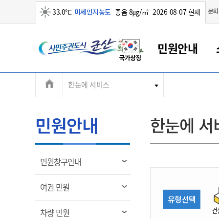
맑음
문화
33.0℃
미세먼지농도
좋음 8㎍/㎥
2026-08-07 현재
시
민원안내
민
전
한눈에 서비스
군산새만금
민원안내
소통참여
생활복지
경제산업
정보공개
군산소개
전북소개
주
군산에서 시작되는 새만금
전북특별자치도 소개
군산사랑상품권
민원창구안내
정보공개제도
복지/보건
시정알림
군산시 비전
체
권
민원이용안내
시정소식
인구정책
상품권 안내
제도안내
전북특별자치도란?
메
민원안내
한눈에 서
민원수수료
시험/채용
통합돌봄
상품권 공지사항
비공개대상정보
전북특별자치도 용어 Q&A
뉴
도
종합민원창구
보도자료
주민복지
상품권 Q&A
불복구제절차
자료실
시
아름다운 배려창구
행사안내
아동/청소년
상품권 이용규약
수수료
열
민원창구안내
홍보영상 게시판
토지정보민원창구
행사일정표
여성/가족
판매대행점 조회
정보공개서식
림
군
대표전화
대표전화
대표전화
대표전화
대표전화
대표전화
대표전화
대표전화
063-454-4000
063-454-4000
063-454-4000
063-454-4000
063-454-4000
063-454-4000
063-454-4000
063-454-4000
열
여권 민원
무인민원발급기
교육안내
노인복지
지류상품권 재고조회
림
유형선택
산
보건소식
장애인복지
부서 및 담당자 연락처
부서 및 담당자 연락처
부서 및 담당자 연락처
부서 및 담당자 연락처
부서 및 담당자 연락처
부서 및 담당자 연락처
부서 및 담당자 연락처
부서 및 담당자 연락처
건
열
차량 민원
고시공고
사회서비스(바우처)