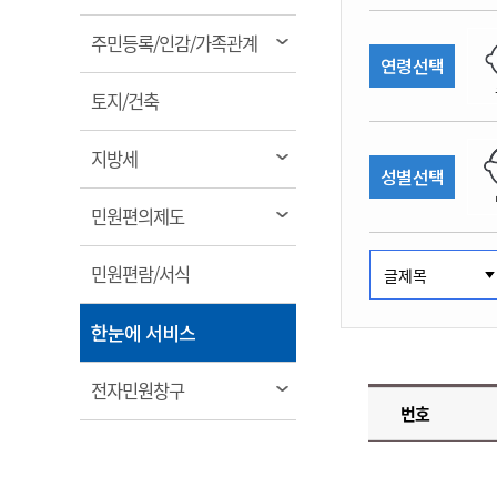
림
계약정보공개
전화번호안내
전화번호안내
전화번호안내
전화번호안내
전화번호안내
전화번호안내
전화번호안내
전화번호안내
군산시보
장사정보
열
주민등록/인감/가족관계
입찰/계약정보
연령선택
읍면동소식
주민복지 안내서
주요시책
림
수산업
찾아오시는길
찾아오시는길
찾아오시는길
찾아오시는길
찾아오시는길
찾아오시는길
찾아오시는길
찾아오시는길
용역과제
열
민원편의제도
토지/건축
웹진 열린군산
시정계획
어업현황
림
타기관소식
민원 1회방문 처리제
주요업무
수산물 안전정보
열
지방세
성별선택
어디서나 민원처리제
시정백서
림
군산수산물 소비촉진행사
상품권 구매 사용 및 관리
사전심사 청구제도
열
민원편의제도
군산 특화 수산물
림
민원인 후견인제
열
민원편람/서식
복합민원 상담예약제
림
폐업신고 원스톱서비스
열
한눈에 서비스
납세자 보호관제도
림
『안심상속』 원스톱 서비
열
전자민원창구
스
번호
림