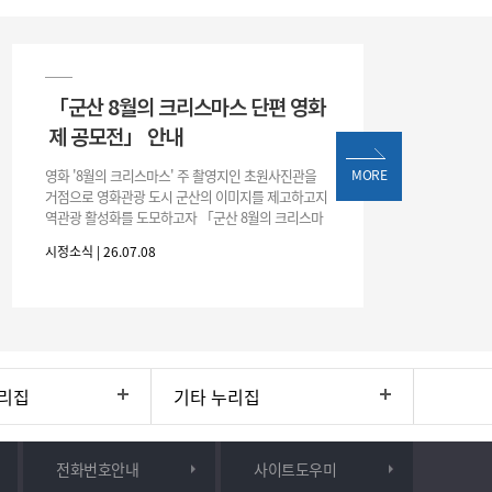
「군산 8월의 크리스마스 단편 영화
제 공모전」 안내
영화 '8월의 크리스마스' 주 촬영지인 초원사진관을
MORE
거점으로 영화관광 도시 군산의 이미지를 제고하고지
역관광 활성화를 도모하고자 「군산 8월의 크리스마
스 단편 영화제 공모전」을 다음과 같이 개최하오니
시정소식 | 26.07.08
많은 관심과 참여 바랍니다. □ 개
리집
기타 누리집
전화번호안내
사이트도우미