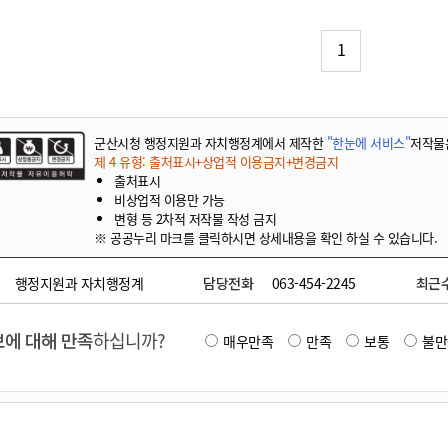
기부자 예우제
기부자 명예의 전당
1
기금사업
군산시 답례품
고향사랑기부제 소식
군산시청 행정지원과 자치행정계에서 제작한
"한눈에 서비스"
저작물
제 4 유형: 출처표시+상업적 이용금지+변경금지
출처표시
비상업적 이용만 가능
변형 등 2차적 저작물 작성 금지
※ 공공누리 마크를 클릭하시면 상세내용을 확인 하실 수 있습니다.
행정지원과 자치행정계
담당전화
063-454-2245
최근
에 대해 만족
하십니까?
매우만족
만족
보통
불만