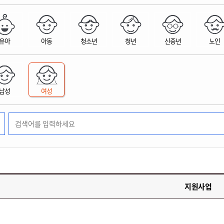
위원회 현황
공공데이터 개방
업무추진비공
군산시 무상교통
공부의 명수
정부24
위원회 명단공개
공공데이터 개방
예산/재정
법률정보
국민신문고
건설
부동산
에너지
유아
아동
청소년
청년
신중년
노인
환경
청소
위생
위원회 회의록 공개
공공데이터 수요조사
민원편람/서식
한눈에 서비스
전자가족관계등록
예산안내
조례규칙 입법예고
경제동향
도로/가로등
부동산 정보
태양광
환경선언문
청소정보
공중위생
재정공시
조례규칙 입법예고(구)
물가정보
자전거
주소/건축/지적/지리정보
가스/석유
인터넷등기소
환경기본정보
대형폐기물 배출신고
위생용품 제조업
결산보고서
법률정보 관련사이트
사회조사
조상땅찾기
국세청홈택스
남성
여성
화학물질 관리지도
공모사업
생활쓰레기 처리요령
식품위생
중기지방재정계획
사업체조
위택스
미세먼지 대응
음식물쓰레기 처리요령
문화 콘텐츠업
투자심사
통계연보
부동산통합민원
환경영향평가
폐기물 처리시설 현황
예산낭비신고
청년통계
체육
공공데이터포털
석면해체 건축물정보
보조금 부정수급 신고
주민등록
새올전자민원창구
체육시설 안내
환경오염업소 공개
공유재산
체류외국
군산시체육회
환경 관련사이트
재정용어사전
생활체육 공지
지원사업
군산시 고향사랑기부제
고향사랑기부제 소개
군산상품