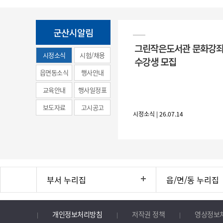
군산시알림
그린작은도서관 문화강좌
시정소식
시험/채용
수강생 모집
(municipal
읍면동소식
행사안내
news)
교육안내
행사일정표
보도자료
고시공고
시정소식 | 26.07.14
부서 누리집
읍/면/동 누리집
개인정보처리방침
저작권 정책
영상정보