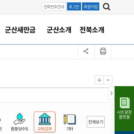
전화번호안내
로그인
회원가입
군산새만금
군산소개
전북소개
정 대응
족관계
부서/업무
RE100의 중심 새만금
도시/공원/주택
산업인프라
정책실명제
토지/건축
읍면동 안내
군산새만금 홍보 영상
조직운영6대지표
농업/축산업
도시재생
지방세
족관계
도시계획/지구단위계획
군산국가산업단지
정책실명제 안내
지방세
도시재생사업
민선8기 농업비전/발전방
공무원 정원
향
-
+
공원녹지
군산2국가산업단지
국민신청실명제안내
지방세환급금신청
도시재생(현장)지원센터
과장급이상 상위직 비율
농산물 유통
식
주택
새만금산업단지
정책실명제 중점관리 대상
지방세 상담챗봇
도시재생시설 현황
공무원 1인당 주민수
가축방역
자료실
자유무역지역
도시재생 공지/행사
현장공무원 비율
동물복지
지방산업단지
재정규모대비 인건비운영
시민광장
농공단지
실국본부수
플랫폼
전체보기
림 서비
산업단지 지도
내고장 알리미
전
환경/상수도
교육/문화
기타
구
항만/여객/공항/철도/컨벤