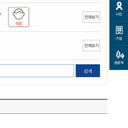
개
재정정보 공개
공공저작물
션
시민
통계정보
행정규제개혁
전체보기
소상공인 지원
복합
민방위/재난안전
시스템
행정규제개혁안내
고유가 피해지원금
민방위
규제신문고
군산사랑배달 배달의명수
기업
재난안전
전체보기
규제입증요청
카드수수료 지원
풍수해보험
사
규제정보포털
소상공인지원
재해예방
관광객
관련기관 안내
검색
군산시착한가격업소
시민대상보험
통계
영조물 배상보험
인 현황
군산시민 안전보험
군산시민 자전거보험
군산 상품
농업인안전보험 농가부담
 가이드북
금 지원사업