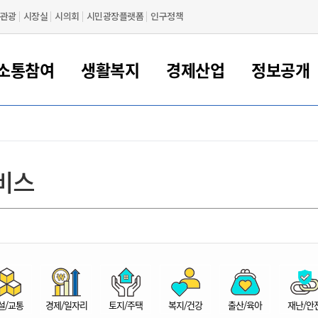
관광
시장실
시의회
시민광장플랫폼
인구정책
소통참여
생활복지
경제산업
정보공개
새만금 해양거점도시 군산
정보공개 목록/청구
시민참여서비스
여권 민원
기업지원
교육
군산시 소개
군산시 관할권 주요논리
각종 신고/민원
사전정보공표
일자리/창업
차량 민원
상하수도
시청안내
새만금 관할구역 결
주민등록/인감/가
교통안내
기업목록
인사운영
SNS소식
여권발급안내
시민광장플랫폼
교육지원
투자기업 인센티브
정보공개 목록/청구
군산 현황
차량등록사업소 안내
하수도 계획
군산시 명장
사전정보공표
청사종합안내
주민등록/인감/가
시내버스
일반기업 목록
2022년도 통계
조직도
비스
여권 서식
시장에게 바란다
평생교육
기업지원정책
군산의 역사
차량 신규/이전 등록
상수도시설
구인구직
수시공표
전화번호안내
각종서식
택시
사회적경제기업
2023년도 통계
업무
나의민원
학자금대출이자지원
경제 공지/서식
수상현황
저당권 설정/말소 등록
수질검사
청년뜰(청년센터/창업센터)
부서별 팩스번호
시외버스/고속버스
공장 검색
2024년도 통계
부서소
나도한마디
우리아이 꿈탐험 지원사업
기업애로해소SOS
자연지리특성
등록원부 열람/발급
상수도/하수도 요금
시청 오시는 길
철도/항공
2025년도 통계
부서별 
군산시사회적경제지원센터
칭찬합시다
시민정보화교육
강소연구개발특구
행정구역/행정지도
자동차 등록 서식
요금조회납부시스템
여객선
설문조사
부모학교예약시스템
자매결연/국제협력 도시
자동차 과태료 조회 및 납부
공공하수처리시설
교통 관련사이트
일자리 지원사업
자원봉사참여
군산어린이시청
군산의 상징
자동차 정기(종합)검사 기
주정차단속 문자알
일자리지원센터
설/교통
경제/일자리
토지/주택
복지/건강
출산/육아
재난/안
간조회 및 검사예약
스
전자민원창
적극행정
디지털배움터