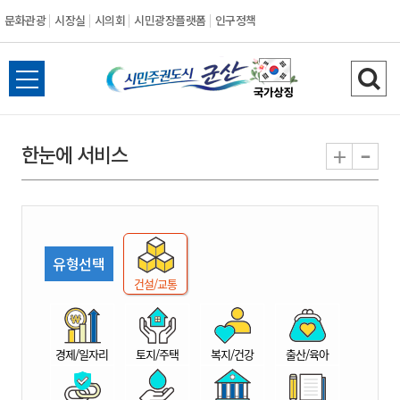
문화관광
시장실
시의회
시민광장플랫폼
인구정책
시
전
검
민
체
색
메
하
-
+
한눈에 서비스
주
뉴
기
열
권
기
도
유형선택
시
건설/교통
군
경제/일자리
토지/주택
복지/건강
출산/육아
산