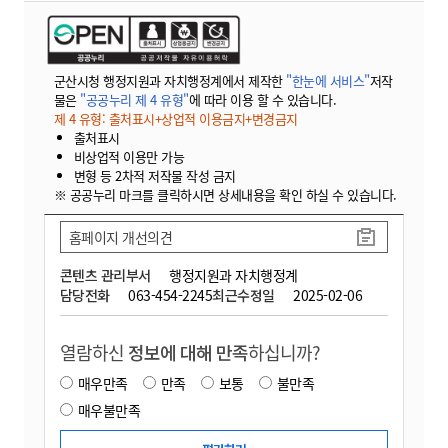
군산시청 행정지원과 자치행정계에서 제작한
"한눈에 서비스"
저작
물은
"공공누리 제 4 유형"
에 따라 이용 할 수 있습니다.
제 4 유형: 출처표시+상업적 이용금지+변경금지
출처표시
비상업적 이용만 가능
변형 등 2차적 저작물 작성 금지
※ 공공누리 마크를 클릭하시면 상세내용을 확인 하실 수 있습니다.
홈페이지 개선의견
콘텐츠 관리부서
행정지원과 자치행정계
담당전화
063-454-2245
최근수정일
2025-02-06
열람하신
정보에 대해 만족
하십니까?
매우만족
만족
보통
불만족
매우불만족