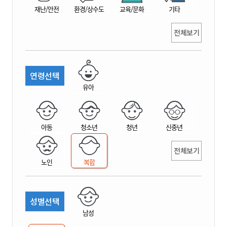
재난/안전
환경/상수도
교육/문화
기타
전체보기
연령선택
유아
아동
청소년
청년
신중년
전체보기
노인
복합
성별선택
남성