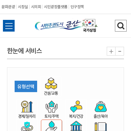
문화관광
시장실
시의회
시민광장플랫폼
인구정책
시
전
검
민
체
색
메
하
-
+
한눈에 서비스
주
뉴
기
열
권
기
도
유형선택
시
건설/교통
군
경제/일자리
토지/주택
복지/건강
출산/육아
산