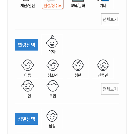
재난/안전
환경/상수도
교육/문화
기타
전체보기
연령선택
유아
아동
청소년
청년
신중년
전체보기
노인
복합
성별선택
남성