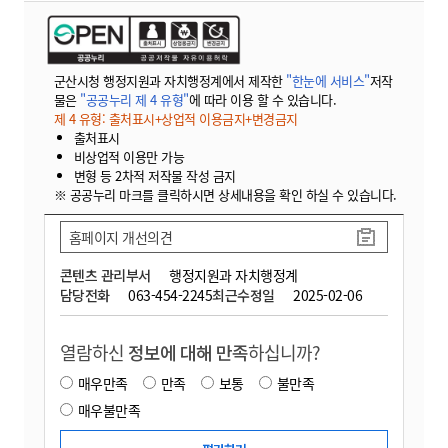
군산시청 행정지원과 자치행정계에서 제작한
"한눈에 서비스"
저작
물은
"공공누리 제 4 유형"
에 따라 이용 할 수 있습니다.
제 4 유형: 출처표시+상업적 이용금지+변경금지
출처표시
비상업적 이용만 가능
변형 등 2차적 저작물 작성 금지
※ 공공누리 마크를 클릭하시면 상세내용을 확인 하실 수 있습니다.
홈페이지 개선의견
콘텐츠 관리부서
행정지원과 자치행정계
담당전화
063-454-2245
최근수정일
2025-02-06
열람하신
정보에 대해 만족
하십니까?
매우만족
만족
보통
불만족
매우불만족