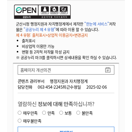
군산시청 행정지원과 자치행정계에서 제작한
"한눈에 서비스"
저작
물은
"공공누리 제 4 유형"
에 따라 이용 할 수 있습니다.
제 4 유형: 출처표시+상업적 이용금지+변경금지
출처표시
비상업적 이용만 가능
변형 등 2차적 저작물 작성 금지
※ 공공누리 마크를 클릭하시면 상세내용을 확인 하실 수 있습니다.
홈페이지 개선의견
콘텐츠 관리부서
행정지원과 자치행정계
담당전화
063-454-2245
최근수정일
2025-02-06
열람하신
정보에 대해 만족
하십니까?
매우만족
만족
보통
불만족
매우불만족