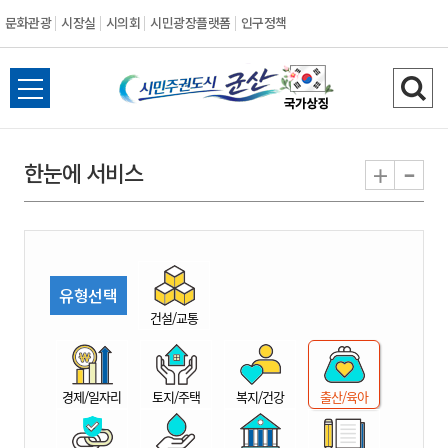
문화관광
시장실
시의회
시민광장플랫폼
인구정책
시
전
검
민
체
색
메
하
-
+
한눈에 서비스
주
뉴
기
열
권
기
도
유형선택
시
건설/교통
군
경제/일자리
토지/주택
복지/건강
출산/육아
산