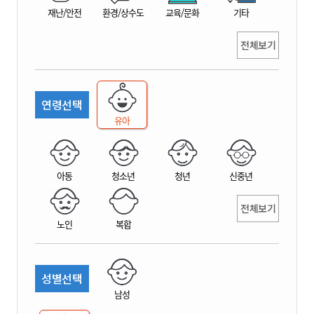
재난/안전
환경/상수도
교육/문화
기타
전체보기
연령선택
유아
아동
청소년
청년
신중년
전체보기
노인
복합
성별선택
남성