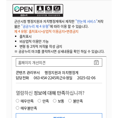
군산시청 행정지원과 자치행정계에서 제작한
"한눈에 서비스"
저작
물은
"공공누리 제 4 유형"
에 따라 이용 할 수 있습니다.
제 4 유형: 출처표시+상업적 이용금지+변경금지
출처표시
비상업적 이용만 가능
변형 등 2차적 저작물 작성 금지
※ 공공누리 마크를 클릭하시면 상세내용을 확인 하실 수 있습니다.
홈페이지 개선의견
콘텐츠 관리부서
행정지원과 자치행정계
담당전화
063-454-2245
최근수정일
2025-02-06
열람하신
정보에 대해 만족
하십니까?
매우만족
만족
보통
불만족
매우불만족