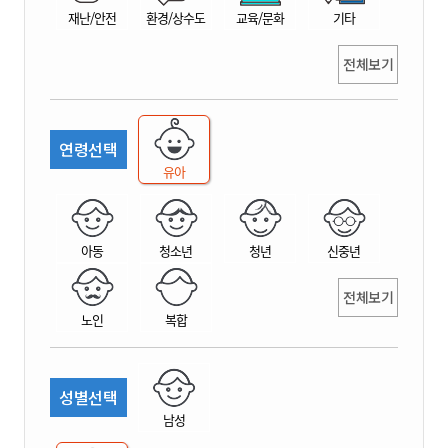
재난/안전
환경/상수도
교육/문화
기타
전체보기
연령선택
유아
아동
청소년
청년
신중년
전체보기
노인
복합
성별선택
남성