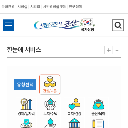
문화관광
시장실
시의회
시민광장플랫폼
인구정책
시
전
검
민
체
색
메
하
-
+
한눈에 서비스
주
뉴
기
열
권
기
도
유형선택
시
건설/교통
군
경제/일자리
토지/주택
복지/건강
출산/육아
산