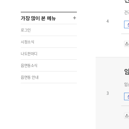
건
가장 많이 본 메뉴
4
로그인
시정소식
나도한마디
읍면동소식
읍면동 안내
임
3