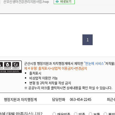
산모신생아건강관리지원사업.hwp
바로보기
1
군산시청 행정지원과 자치행정계에서 제작한
"한눈에 서비스"
저작물
제 4 유형: 출처표시+상업적 이용금지+변경금지
출처표시
비상업적 이용만 가능
변형 등 2차적 저작물 작성 금지
※ 공공누리 마크를 클릭하시면 상세내용을 확인 하실 수 있습니다.
행정지원과 자치행정계
담당전화
063-454-2245
최근
에 대해 만족
하십니까?
매우만족
만족
보통
불만