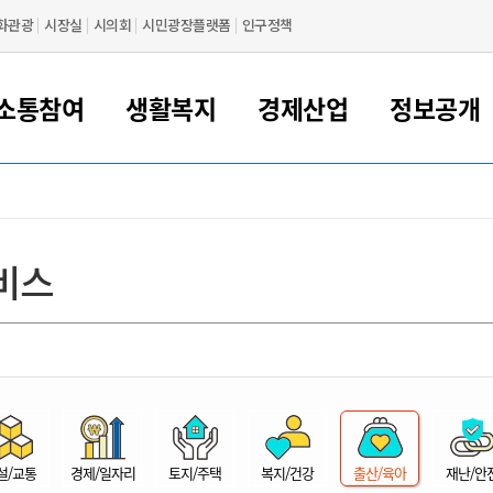
화관광
시장실
시의회
시민광장플랫폼
인구정책
소통참여
생활복지
경제산업
정보공개
새만금 해양거점도시 군산
정보공개 목록/청구
시민참여서비스
여권 민원
기업지원
교육
군산시 소개
군산시 관할권 주요논리
각종 신고/민원
사전정보공표
일자리/창업
차량 민원
상하수도
시청안내
새만금 관할구역 결
주민등록/인감/가
교통안내
기업목록
인사운영
SNS소식
여권발급안내
시민광장플랫폼
교육지원
투자기업 인센티브
정보공개 목록/청구
군산 현황
차량등록사업소 안내
하수도 계획
군산시 명장
사전정보공표
청사종합안내
주민등록/인감/가
시내버스
일반기업 목록
2022년도 통계
조직도
비스
여권 서식
시장에게 바란다
평생교육
기업지원정책
군산의 역사
차량 신규/이전 등록
상수도시설
구인구직
수시공표
전화번호안내
각종서식
택시
사회적경제기업
2023년도 통계
업무
나의민원
학자금대출이자지원
경제 공지/서식
수상현황
저당권 설정/말소 등록
수질검사
청년뜰(청년센터/창업센터)
부서별 팩스번호
시외버스/고속버스
공장 검색
2024년도 통계
부서소
나도한마디
우리아이 꿈탐험 지원사업
기업애로해소SOS
자연지리특성
등록원부 열람/발급
상수도/하수도 요금
시청 오시는 길
철도/항공
2025년도 통계
부서별 
군산시사회적경제지원센터
칭찬합시다
시민정보화교육
강소연구개발특구
행정구역/행정지도
자동차 등록 서식
요금조회납부시스템
여객선
설문조사
부모학교예약시스템
자매결연/국제협력 도시
자동차 과태료 조회 및 납부
공공하수처리시설
교통 관련사이트
일자리 지원사업
자원봉사참여
군산어린이시청
군산의 상징
자동차 정기(종합)검사 기
주정차단속 문자알
일자리지원센터
설/교통
경제/일자리
토지/주택
복지/건강
출산/육아
재난/안
간조회 및 검사예약
스
전자민원창
적극행정
디지털배움터