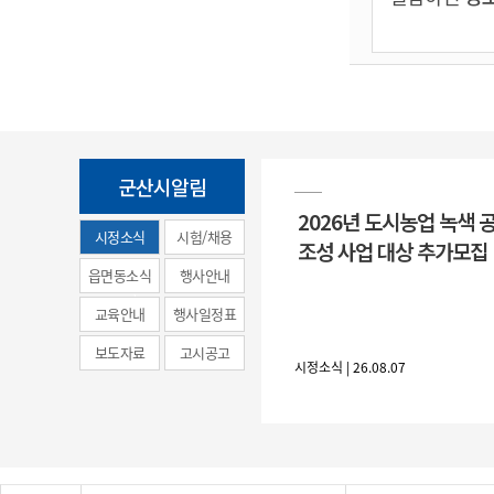
군산시알림
2026년 도시농업 녹색 
시정소식
시험/채용
조성 사업 대상 추가모집
(municipal
읍면동소식
행사안내
news)
교육안내
행사일정표
보도자료
고시공고
시정소식 | 26.08.07