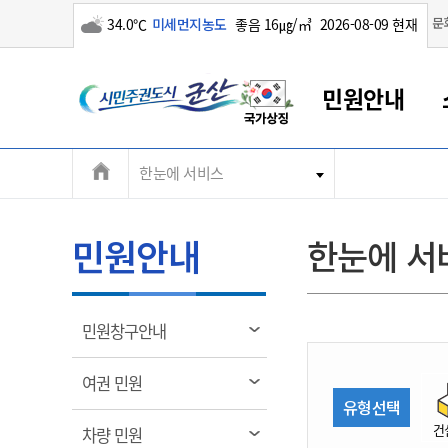
구름많음
문
34.0℃
미세먼지농도
좋음 16㎍/㎥
2026-08-09 현재
시
민원안내
민
전
한눈에 서비스
군산새만금
민원안내
소통참여
생활복지
경제산업
정보공개
군산소개
전북소개
주
군산에서 시작되는 새만금
전북특별자치도 소개
군산사랑상품권
민원창구안내
정보공개제도
복지/보건
시정알림
군산시 비전
체
권
민원이용안내
시정소식
인구정책
상품권 안내
제도안내
전북특별자치도란?
메
민원안내
한눈에 서
민원수수료
시험/채용
통합돌봄
상품권 공지사항
비공개대상정보
전북특별자치도 용어 Q&A
뉴
도
종합민원창구
보도자료
주민복지
상품권 Q&A
불복구제절차
자료실
시
아름다운 배려창구
행사안내
아동/청소년
상품권 이용규약
수수료
열
민원창구안내
홍보영상 게시판
토지정보민원창구
행사일정표
여성/가족
판매대행점 조회
정보공개서식
림
군
대표전화
대표전화
대표전화
대표전화
대표전화
대표전화
대표전화
대표전화
063-454-4000
063-454-4000
063-454-4000
063-454-4000
063-454-4000
063-454-4000
063-454-4000
063-454-4000
열
여권 민원
무인민원발급기
교육안내
노인복지
지류상품권 재고조회
림
유형선택
산
보건소식
장애인복지
부서 및 담당자 연락처
부서 및 담당자 연락처
부서 및 담당자 연락처
부서 및 담당자 연락처
부서 및 담당자 연락처
부서 및 담당자 연락처
부서 및 담당자 연락처
부서 및 담당자 연락처
건
열
차량 민원
고시공고
사회서비스(바우처)