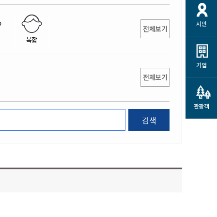
개
재정정보 공개
공공저작물
션
시민
통계정보
행정규제개혁
전체보기
소상공인 지원
복합
민방위/재난안전
시스템
행정규제개혁안내
고유가 피해지원금
민방위
규제신문고
군산사랑배달 배달의명수
기업
재난안전
전체보기
규제입증요청
카드수수료 지원
풍수해보험
사
규제정보포털
소상공인지원
재해예방
관광객
관련기관 안내
검색
군산시착한가격업소
시민대상보험
통계
영조물 배상보험
인 현황
군산시민 안전보험
군산시민 자전거보험
군산 상품
농업인안전보험 농가부담
 가이드북
금 지원사업