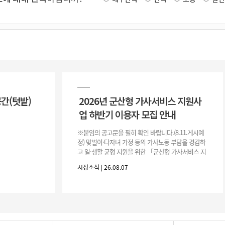
공간(텃밭)
2026년 군산형 가사서비스 지원사
업 하반기 이용자 모집 안내
※붙임의 공고문을 필히 확인 바랍니다.(8.11.게시예
정) 맞벌이·다자녀 가정 등의 가사노동 부담을 경감하
고 일·생활 균형 지원을 위한 「군산형 가사서비스 지
원사업」하반기 이용자를 다음과 같이 추가 모집하오
시정소식 | 26.08.07
니 많은 참여 바랍니다. 1