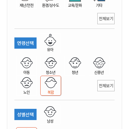
재난/안전
환경/상수도
교육/문화
기타
전체보기
연령선택
유아
아동
청소년
청년
신중년
전체보기
노인
복합
성별선택
남성