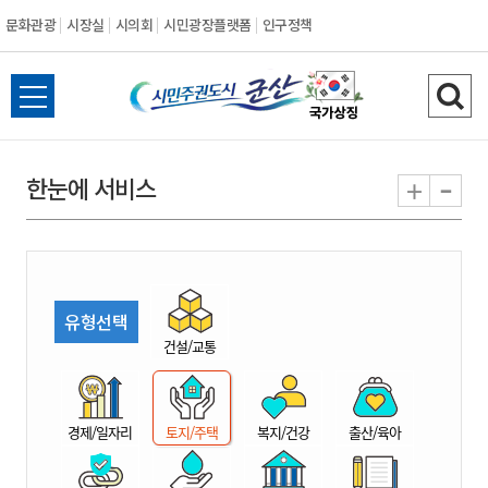
문화관광
시장실
시의회
시민광장플랫폼
인구정책
시
전
검
민
체
색
메
하
-
+
한눈에 서비스
주
뉴
기
열
권
기
도
유형선택
시
건설/교통
군
경제/일자리
토지/주택
복지/건강
출산/육아
산