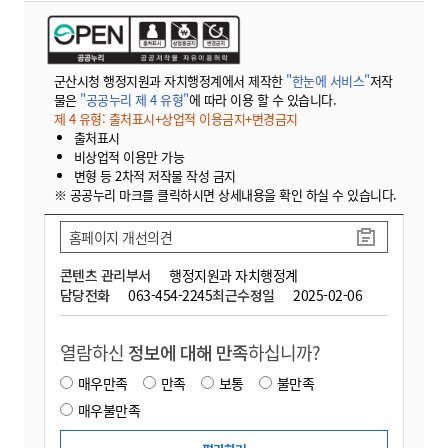
군산시청 행정지원과 자치행정계에서 제작한
"한눈에 서비스"
저작
물은
"공공누리 제 4 유형"
에 따라 이용 할 수 있습니다.
제 4 유형: 출처표시+상업적 이용금지+변경금지
출처표시
비상업적 이용만 가능
변형 등 2차적 저작물 작성 금지
※ 공공누리 마크를 클릭하시면 상세내용을 확인 하실 수 있습니다.
홈페이지 개선의견
콘텐츠 관리부서
행정지원과 자치행정계
담당전화
063-454-2245
최근수정일
2025-02-06
열람하신
정보에 대해 만족
하십니까?
매우만족
만족
보통
불만족
매우불만족