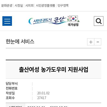
문화관광
시장실
시의회
시민광장플랫폼
인구정책
시
전
검
민
체
색
메
하
-
+
한눈에 서비스
주
뉴
기
열
권
기
도
출산여성 농가도우미 지원사업
시
담당부서
군
전화번호
작성일
20.01.02
산
조회수
27417