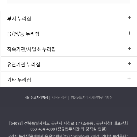
부서 누리집
읍/면/동 누리집
직속기관/사업소 누리집
유관기관 누리집
기타 누리집
개인정보처리방침
저작권 정책
영상정보처리기기운영·관리방침
[54078] 전북특별자치도 군산시 시청로 17 (조촌동, 군산시청) 대표전화
063-454-4000 (정규업무시간 외 당직실 연결)
군산시 누리집(홈페이지)은 운영체제(OS)：Windows 7이상, 인터넷 브라우저：