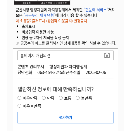
군산시청 행정지원과 자치행정계에서 제작한
"한눈에 서비스"
저작
물은
"공공누리 제 4 유형"
에 따라 이용 할 수 있습니다.
제 4 유형: 출처표시+상업적 이용금지+변경금지
출처표시
비상업적 이용만 가능
변형 등 2차적 저작물 작성 금지
※ 공공누리 마크를 클릭하시면 상세내용을 확인 하실 수 있습니다.
홈페이지 개선의견
콘텐츠 관리부서
행정지원과 자치행정계
담당전화
063-454-2245
최근수정일
2025-02-06
열람하신
정보에 대해 만족
하십니까?
매우만족
만족
보통
불만족
매우불만족