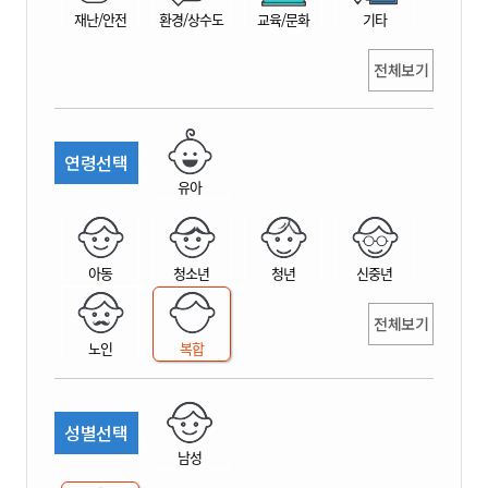
재난/안전
환경/상수도
교육/문화
기타
전체보기
연령선택
유아
아동
청소년
청년
신중년
전체보기
노인
복합
성별선택
남성