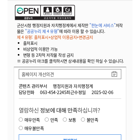
군산시청 행정지원과 자치행정계에서 제작한
"한눈에 서비스"
저작
물은
"공공누리 제 4 유형"
에 따라 이용 할 수 있습니다.
제 4 유형: 출처표시+상업적 이용금지+변경금지
출처표시
비상업적 이용만 가능
변형 등 2차적 저작물 작성 금지
※ 공공누리 마크를 클릭하시면 상세내용을 확인 하실 수 있습니다.
홈페이지 개선의견
콘텐츠 관리부서
행정지원과 자치행정계
담당전화
063-454-2245
최근수정일
2025-02-06
열람하신
정보에 대해 만족
하십니까?
매우만족
만족
보통
불만족
매우불만족