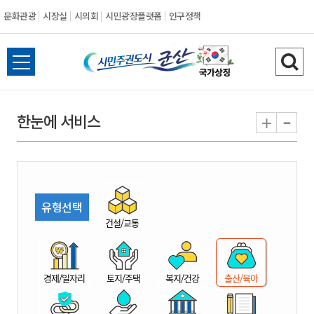
문화관광
시장실
시의회
시민광장플랫폼
인구정책
시
전
검
민
체
색
메
하
-
+
한눈에 서비스
주
뉴
기
열
권
기
도
유형선택
시
건설/교통
군
경제/일자리
토지/주택
복지/건강
출산/육아
산