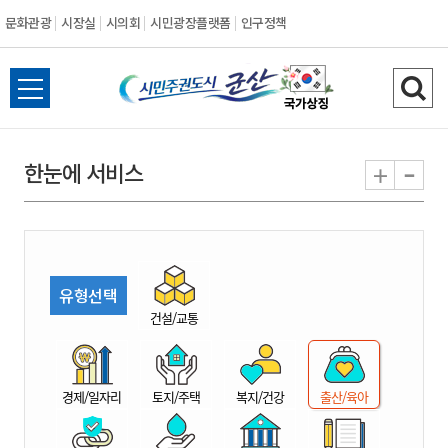
문화관광
시장실
시의회
시민광장플랫폼
인구정책
시
전
검
민
체
색
메
하
-
+
한눈에 서비스
주
뉴
기
열
권
기
도
유형선택
시
건설/교통
군
경제/일자리
토지/주택
복지/건강
출산/육아
산