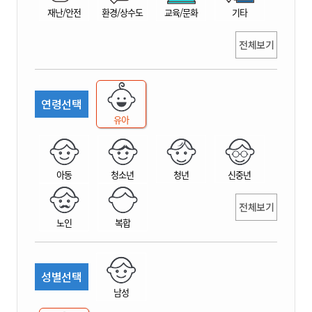
재난/안전
환경/상수도
교육/문화
기타
전체보기
연령선택
유아
아동
청소년
청년
신중년
전체보기
노인
복합
성별선택
남성