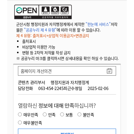
군산시청 행정지원과 자치행정계에서 제작한
"한눈에 서비스"
저작
물은
"공공누리 제 4 유형"
에 따라 이용 할 수 있습니다.
제 4 유형: 출처표시+상업적 이용금지+변경금지
출처표시
비상업적 이용만 가능
변형 등 2차적 저작물 작성 금지
※ 공공누리 마크를 클릭하시면 상세내용을 확인 하실 수 있습니다.
홈페이지 개선의견
콘텐츠 관리부서
행정지원과 자치행정계
담당전화
063-454-2245
최근수정일
2025-02-06
열람하신
정보에 대해 만족
하십니까?
매우만족
만족
보통
불만족
매우불만족