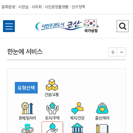
문화관광
시장실
시의회
시민광장플랫폼
인구정책
시
전
검
민
체
색
메
하
-
+
한눈에 서비스
주
뉴
기
열
권
기
도
유형선택
시
건설/교통
군
경제/일자리
토지/주택
복지/건강
출산/육아
산