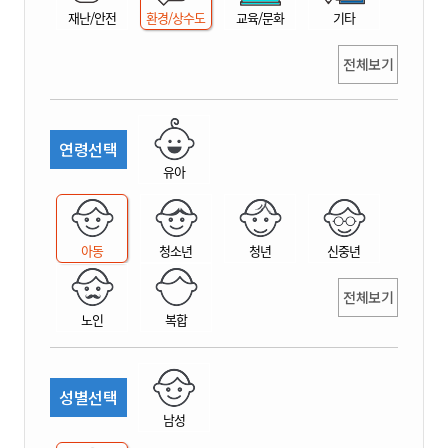
재난/안전
환경/상수도
교육/문화
기타
전체보기
연령선택
유아
아동
청소년
청년
신중년
전체보기
노인
복합
성별선택
남성