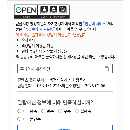
군산시청 행정지원과 자치행정계에서 제작한
"한눈에 서비스"
저작
물은
"공공누리 제 4 유형"
에 따라 이용 할 수 있습니다.
제 4 유형: 출처표시+상업적 이용금지+변경금지
출처표시
비상업적 이용만 가능
변형 등 2차적 저작물 작성 금지
※ 공공누리 마크를 클릭하시면 상세내용을 확인 하실 수 있습니다.
홈페이지 개선의견
콘텐츠 관리부서
행정지원과 자치행정계
담당전화
063-454-2245
최근수정일
2025-02-06
열람하신
정보에 대해 만족
하십니까?
매우만족
만족
보통
불만족
매우불만족