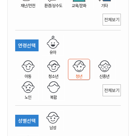
재난/안전
환경/상수도
교육/문화
기타
전체보기
연령선택
유아
아동
청소년
청년
신중년
전체보기
노인
복합
성별선택
남성