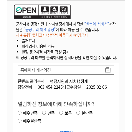
군산시청 행정지원과 자치행정계에서 제작한
"한눈에 서비스"
저작
물은
"공공누리 제 4 유형"
에 따라 이용 할 수 있습니다.
제 4 유형: 출처표시+상업적 이용금지+변경금지
출처표시
비상업적 이용만 가능
변형 등 2차적 저작물 작성 금지
※ 공공누리 마크를 클릭하시면 상세내용을 확인 하실 수 있습니다.
홈페이지 개선의견
콘텐츠 관리부서
행정지원과 자치행정계
담당전화
063-454-2245
최근수정일
2025-02-06
열람하신
정보에 대해 만족
하십니까?
매우만족
만족
보통
불만족
매우불만족