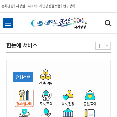
문화관광
시장실
시의회
시민광장플랫폼
인구정책
시
전
검
민
체
색
메
하
-
+
한눈에 서비스
주
뉴
기
열
권
기
도
유형선택
시
건설/교통
군
경제/일자리
토지/주택
복지/건강
출산/육아
산