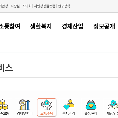
화관광
시장실
시의회
시민광장플랫폼
인구정책
소통참여
생활복지
경제산업
정보공개
새만금 해양거점도시 군산
정보공개 목록/청구
시민참여서비스
여권 민원
기업지원
교육
군산시 소개
군산시 관할권 주요논리
각종 신고/민원
사전정보공표
일자리/창업
차량 민원
상하수도
시청안내
새만금 관할구역 결
주민등록/인감/가
교통안내
기업목록
인사운영
SNS소식
여권발급안내
시민광장플랫폼
교육지원
투자기업 인센티브
정보공개 목록/청구
군산 현황
차량등록사업소 안내
하수도 계획
군산시 명장
사전정보공표
청사종합안내
주민등록/인감/가
시내버스
일반기업 목록
2022년도 통계
조직도
비스
여권 서식
시장에게 바란다
평생교육
기업지원정책
군산의 역사
차량 신규/이전 등록
상수도시설
구인구직
수시공표
전화번호안내
각종서식
택시
사회적경제기업
2023년도 통계
업무
나의민원
학자금대출이자지원
경제 공지/서식
수상현황
저당권 설정/말소 등록
수질검사
청년뜰(청년센터/창업센터)
부서별 팩스번호
시외버스/고속버스
공장 검색
2024년도 통계
부서소
나도한마디
우리아이 꿈탐험 지원사업
기업애로해소SOS
자연지리특성
등록원부 열람/발급
상수도/하수도 요금
시청 오시는 길
철도/항공
2025년도 통계
부서별 
군산시사회적경제지원센터
칭찬합시다
시민정보화교육
강소연구개발특구
행정구역/행정지도
자동차 등록 서식
요금조회납부시스템
여객선
설문조사
부모학교예약시스템
자매결연/국제협력 도시
자동차 과태료 조회 및 납부
공공하수처리시설
교통 관련사이트
일자리 지원사업
자원봉사참여
군산어린이시청
군산의 상징
자동차 정기(종합)검사 기
주정차단속 문자알
일자리지원센터
설/교통
경제/일자리
토지/주택
복지/건강
출산/육아
재난/안
간조회 및 검사예약
스
전자민원창
적극행정
디지털배움터