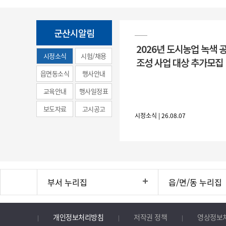
군산시알림
2026년 도시농업 녹색 
시정소식
시험/채용
조성 사업 대상 추가모집
(municipal
읍면동소식
행사안내
news)
교육안내
행사일정표
보도자료
고시공고
시정소식 | 26.08.07
부서 누리집
읍/면/동 누리집
개인정보처리방침
저작권 정책
영상정보