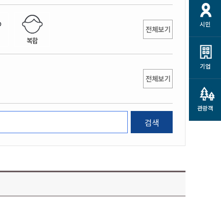
개
재정정보 공개
공공저작물
션
시민
통계정보
행정규제개혁
전체보기
소상공인 지원
복합
민방위/재난안전
시스템
행정규제개혁안내
고유가 피해지원금
민방위
규제신문고
군산사랑배달 배달의명수
기업
재난안전
전체보기
규제입증요청
카드수수료 지원
풍수해보험
사
규제정보포털
소상공인지원
재해예방
관광객
관련기관 안내
검색
군산시착한가격업소
시민대상보험
통계
영조물 배상보험
인 현황
군산시민 안전보험
군산시민 자전거보험
군산 상품
농업인안전보험 농가부담
 가이드북
금 지원사업