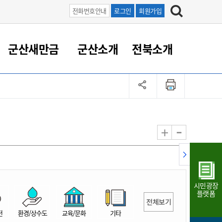
전화번호안내
로그인
회원가입
군산새만금
군산소개
전북소개
정 대응
족관계
부서/업무
RE100의 중심 새만금
도시/공원/주택
산업인프라
정책실명제
토지/건축
읍면동 안내
군산새만금 홍보 영상
조직운영6대지표
농업/축산업
도시재생
지방세
족관계
도시계획/지구단위계획
군산국가산업단지
정책실명제 안내
지방세
도시재생사업
민선8기 농업비전/발전방
공무원 정원
향
-
+
공원녹지
군산2국가산업단지
국민신청실명제안내
지방세환급금신청
도시재생(현장)지원센터
과장급이상 상위직 비율
농산물 유통
식
주택
새만금산업단지
정책실명제 중점관리 대상
지방세 상담챗봇
도시재생시설 현황
공무원 1인당 주민수
가축방역
자료실
자유무역지역
도시재생 공지/행사
현장공무원 비율
동물복지
지방산업단지
재정규모대비 인건비운영
시민광장
농공단지
실국본부수
플랫폼
전체보기
림 서비
산업단지 지도
내고장 알리미
전
환경/상수도
교육/문화
기타
구
항만/여객/공항/철도/컨벤