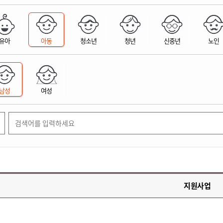
위원회 현황
공공데이터 개방
업무추진비공
군산시 무상교통
공부의 명수
정부24
위원회 명단공개
공공데이터 개방
예산/재정
법률정보
국민신문고
건설
부동산
에너지
유아
아동
청소년
청년
신중년
노인
환경
청소
위생
위원회 회의록 공개
공공데이터 수요조사
민원편람/서식
한눈에 서비스
전자가족관계등록
예산안내
조례규칙 입법예고
경제동향
도로/가로등
부동산 정보
태양광
환경선언문
청소정보
공중위생
재정공시
조례규칙 입법예고(구)
물가정보
자전거
주소/건축/지적/지리정보
가스/석유
인터넷등기소
환경기본정보
대형폐기물 배출신고
위생용품 제조업
결산보고서
법률정보 관련사이트
사회조사
조상땅찾기
국세청홈택스
남성
여성
화학물질 관리지도
공모사업
생활쓰레기 처리요령
식품위생
중기지방재정계획
사업체조
위택스
미세먼지 대응
음식물쓰레기 처리요령
문화 콘텐츠업
투자심사
통계연보
부동산통합민원
환경영향평가
폐기물 처리시설 현황
예산낭비신고
청년통계
체육
공공데이터포털
석면해체 건축물정보
보조금 부정수급 신고
주민등록
새올전자민원창구
체육시설 안내
환경오염업소 공개
공유재산
체류외국
군산시체육회
환경 관련사이트
재정용어사전
생활체육 공지
지원사업
군산시 고향사랑기부제
고향사랑기부제 소개
군산상품