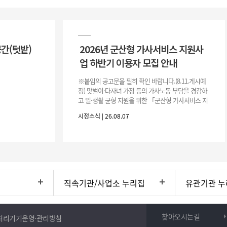
공간(텃밭)
2026년 군산형 가사서비스 지원사
업 하반기 이용자 모집 안내
※붙임의 공고문을 필히 확인 바랍니다.(8.11.게시예
정) 맞벌이·다자녀 가정 등의 가사노동 부담을 경감하
고 일·생활 균형 지원을 위한 「군산형 가사서비스 지
원사업」하반기 이용자를 다음과 같이 추가 모집하오
시정소식 | 26.08.07
니 많은 참여 바랍니다. 1
직속기관/사업소 누리집
유관기관 누
찾아오시는길
처리기기운영·관리방침