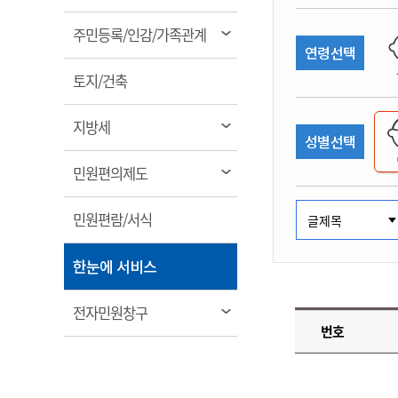
림
계약정보공개
전화번호안내
전화번호안내
전화번호안내
전화번호안내
전화번호안내
전화번호안내
전화번호안내
전화번호안내
군산시보
장사정보
열
주민등록/인감/가족관계
입찰/계약정보
연령선택
읍면동소식
주민복지 안내서
주요시책
림
수산업
찾아오시는길
찾아오시는길
찾아오시는길
찾아오시는길
찾아오시는길
찾아오시는길
찾아오시는길
찾아오시는길
용역과제
열
민원편의제도
토지/건축
웹진 열린군산
시정계획
어업현황
림
타기관소식
민원 1회방문 처리제
주요업무
수산물 안전정보
열
지방세
성별선택
어디서나 민원처리제
시정백서
림
군산수산물 소비촉진행사
상품권 구매 사용 및 관리
사전심사 청구제도
열
민원편의제도
군산 특화 수산물
림
민원인 후견인제
열
민원편람/서식
복합민원 상담예약제
림
폐업신고 원스톱서비스
열
한눈에 서비스
납세자 보호관제도
림
『안심상속』 원스톱 서비
열
전자민원창구
스
번호
림