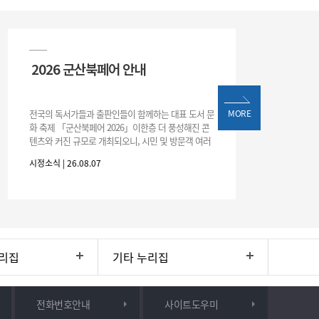
2026 군산북페어 안내
전국의 독서가들과 출판인들이 함께하는 대표 도서 문
MORE
화 축제 「군산북페어 2026」이한층 더 풍성해진 콘
텐츠와 커진 규모로 개최되오니, 시민 및 방문객 여러
분의 많은 관심과 참여 바랍니다.□ 행사 개요행사 기
시정소식 | 26.08.07
간: 2026. 8. 28.
리집
기타 누리집
전화번호안내
사이트도우미