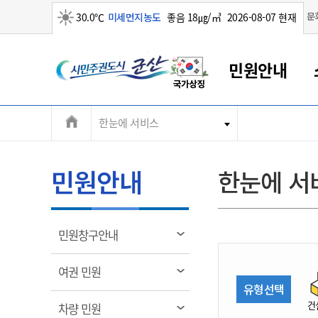
맑음
문
30.0℃
미세먼지농도
좋음 18㎍/㎥
2026-08-07 현재
시
민원안내
민
전
한눈에 서비스
군산새만금
민원안내
소통참여
생활복지
경제산업
정보공개
군산소개
전북소개
주
군산에서 시작되는 새만금
전북특별자치도 소개
군산사랑상품권
민원창구안내
정보공개제도
복지/보건
시정알림
군산시 비전
체
권
민원이용안내
시정소식
인구정책
상품권 안내
제도안내
전북특별자치도란?
메
민원안내
한눈에 서
민원수수료
시험/채용
통합돌봄
상품권 공지사항
비공개대상정보
전북특별자치도 용어 Q&A
뉴
도
종합민원창구
보도자료
주민복지
상품권 Q&A
불복구제절차
자료실
시
아름다운 배려창구
행사안내
아동/청소년
상품권 이용규약
수수료
열
민원창구안내
홍보영상 게시판
토지정보민원창구
행사일정표
여성/가족
판매대행점 조회
정보공개서식
림
군
대표전화
대표전화
대표전화
대표전화
대표전화
대표전화
대표전화
대표전화
063-454-4000
063-454-4000
063-454-4000
063-454-4000
063-454-4000
063-454-4000
063-454-4000
063-454-4000
열
여권 민원
무인민원발급기
교육안내
노인복지
지류상품권 재고조회
림
유형선택
산
보건소식
장애인복지
부서 및 담당자 연락처
부서 및 담당자 연락처
부서 및 담당자 연락처
부서 및 담당자 연락처
부서 및 담당자 연락처
부서 및 담당자 연락처
부서 및 담당자 연락처
부서 및 담당자 연락처
건
열
차량 민원
고시공고
사회서비스(바우처)