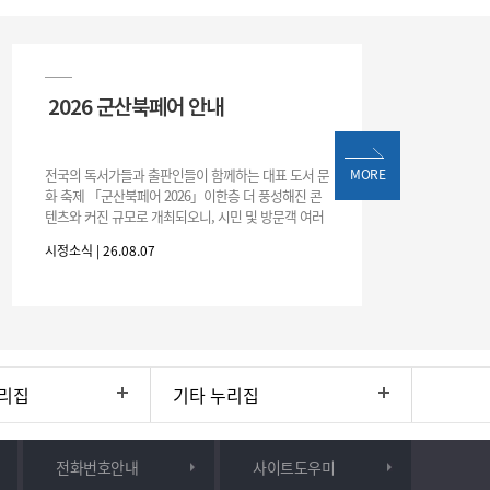
2026 군산북페어 안내
전국의 독서가들과 출판인들이 함께하는 대표 도서 문
MORE
화 축제 「군산북페어 2026」이한층 더 풍성해진 콘
텐츠와 커진 규모로 개최되오니, 시민 및 방문객 여러
분의 많은 관심과 참여 바랍니다.□ 행사 개요행사 기
시정소식 | 26.08.07
간: 2026. 8. 28.
리집
기타 누리집
전화번호안내
사이트도우미