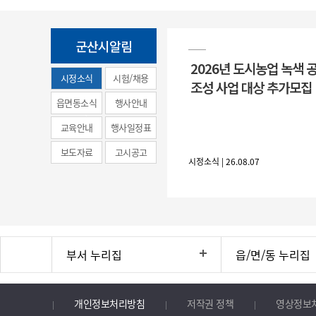
군산시알림
2026년 도시농업 녹색 
시정소식
시험/채용
조성 사업 대상 추가모집
(municipal
읍면동소식
행사안내
news)
교육안내
행사일정표
보도자료
고시공고
시정소식 | 26.08.07
부서 누리집
읍/면/동 누리집
개인정보처리방침
저작권 정책
영상정보