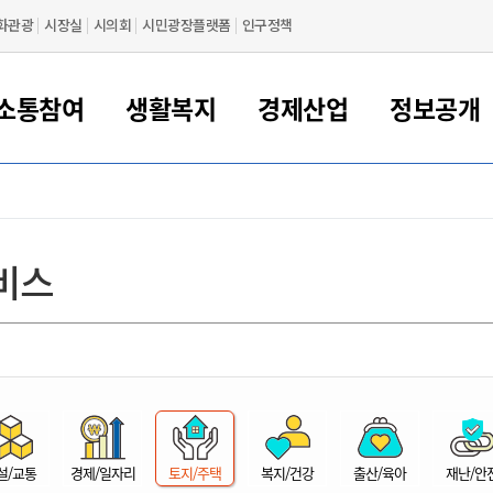
화관광
시장실
시의회
시민광장플랫폼
인구정책
소통참여
생활복지
경제산업
정보공개
새만금 해양거점도시 군산
정보공개 목록/청구
시민참여서비스
여권 민원
기업지원
교육
군산시 소개
군산시 관할권 주요논리
각종 신고/민원
사전정보공표
일자리/창업
차량 민원
상하수도
시청안내
새만금 관할구역 결
주민등록/인감/가
교통안내
기업목록
인사운영
SNS소식
여권발급안내
시민광장플랫폼
교육지원
투자기업 인센티브
정보공개 목록/청구
군산 현황
차량등록사업소 안내
하수도 계획
군산시 명장
사전정보공표
청사종합안내
주민등록/인감/가
시내버스
일반기업 목록
2022년도 통계
조직도
비스
여권 서식
시장에게 바란다
평생교육
기업지원정책
군산의 역사
차량 신규/이전 등록
상수도시설
구인구직
수시공표
전화번호안내
각종서식
택시
사회적경제기업
2023년도 통계
업무
나의민원
학자금대출이자지원
경제 공지/서식
수상현황
저당권 설정/말소 등록
수질검사
청년뜰(청년센터/창업센터)
부서별 팩스번호
시외버스/고속버스
공장 검색
2024년도 통계
부서소
나도한마디
우리아이 꿈탐험 지원사업
기업애로해소SOS
자연지리특성
등록원부 열람/발급
상수도/하수도 요금
시청 오시는 길
철도/항공
2025년도 통계
부서별 
군산시사회적경제지원센터
칭찬합시다
시민정보화교육
강소연구개발특구
행정구역/행정지도
자동차 등록 서식
요금조회납부시스템
여객선
설문조사
부모학교예약시스템
자매결연/국제협력 도시
자동차 과태료 조회 및 납부
공공하수처리시설
교통 관련사이트
일자리 지원사업
자원봉사참여
군산어린이시청
군산의 상징
자동차 정기(종합)검사 기
주정차단속 문자알
일자리지원센터
설/교통
경제/일자리
토지/주택
복지/건강
출산/육아
재난/안
간조회 및 검사예약
스
전자민원창
적극행정
디지털배움터