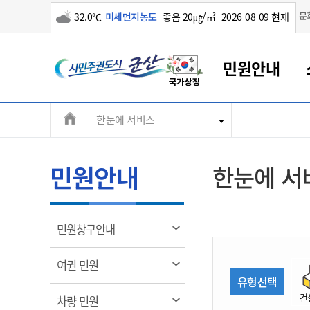
구름많음
문
32.0℃
미세먼지농도
좋음 20㎍/㎥
2026-08-09 현재
시
민원안내
민
전
한눈에 서비스
군산새만금
민원안내
소통참여
생활복지
경제산업
정보공개
군산소개
전북소개
주
군산에서 시작되는 새만금
전북특별자치도 소개
군산사랑상품권
민원창구안내
정보공개제도
복지/보건
시정알림
군산시 비전
체
권
민원이용안내
시정소식
인구정책
상품권 안내
제도안내
전북특별자치도란?
메
민원안내
한눈에 서
민원수수료
시험/채용
통합돌봄
상품권 공지사항
비공개대상정보
전북특별자치도 용어 Q&A
뉴
도
종합민원창구
보도자료
주민복지
상품권 Q&A
불복구제절차
자료실
시
아름다운 배려창구
행사안내
아동/청소년
상품권 이용규약
수수료
열
민원창구안내
홍보영상 게시판
토지정보민원창구
행사일정표
여성/가족
판매대행점 조회
정보공개서식
림
군
대표전화
대표전화
대표전화
대표전화
대표전화
대표전화
대표전화
대표전화
063-454-4000
063-454-4000
063-454-4000
063-454-4000
063-454-4000
063-454-4000
063-454-4000
063-454-4000
열
여권 민원
무인민원발급기
교육안내
노인복지
지류상품권 재고조회
림
유형선택
산
보건소식
장애인복지
부서 및 담당자 연락처
부서 및 담당자 연락처
부서 및 담당자 연락처
부서 및 담당자 연락처
부서 및 담당자 연락처
부서 및 담당자 연락처
부서 및 담당자 연락처
부서 및 담당자 연락처
건
열
차량 민원
고시공고
사회서비스(바우처)