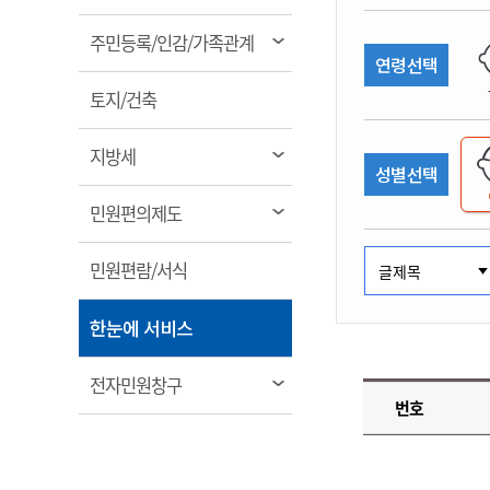
림
계약정보공개
전화번호안내
전화번호안내
전화번호안내
전화번호안내
전화번호안내
전화번호안내
전화번호안내
전화번호안내
군산시보
장사정보
열
주민등록/인감/가족관계
입찰/계약정보
연령선택
읍면동소식
주민복지 안내서
주요시책
림
수산업
찾아오시는길
찾아오시는길
찾아오시는길
찾아오시는길
찾아오시는길
찾아오시는길
찾아오시는길
찾아오시는길
용역과제
열
민원편의제도
토지/건축
웹진 열린군산
시정계획
어업현황
림
타기관소식
민원 1회방문 처리제
주요업무
수산물 안전정보
열
지방세
성별선택
어디서나 민원처리제
시정백서
림
군산수산물 소비촉진행사
상품권 구매 사용 및 관리
사전심사 청구제도
열
민원편의제도
군산 특화 수산물
림
민원인 후견인제
열
민원편람/서식
복합민원 상담예약제
림
폐업신고 원스톱서비스
열
한눈에 서비스
납세자 보호관제도
림
『안심상속』 원스톱 서비
열
전자민원창구
스
번호
림