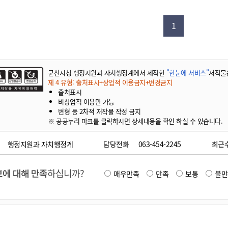
기부자 예우제
기부자 명예의 전당
1
기금사업
군산시 답례품
고향사랑기부제 소식
군산시청 행정지원과 자치행정계에서 제작한
"한눈에 서비스"
저작물
제 4 유형: 출처표시+상업적 이용금지+변경금지
출처표시
비상업적 이용만 가능
변형 등 2차적 저작물 작성 금지
※ 공공누리 마크를 클릭하시면 상세내용을 확인 하실 수 있습니다.
행정지원과 자치행정계
담당전화
063-454-2245
최근
에 대해 만족
하십니까?
매우만족
만족
보통
불만