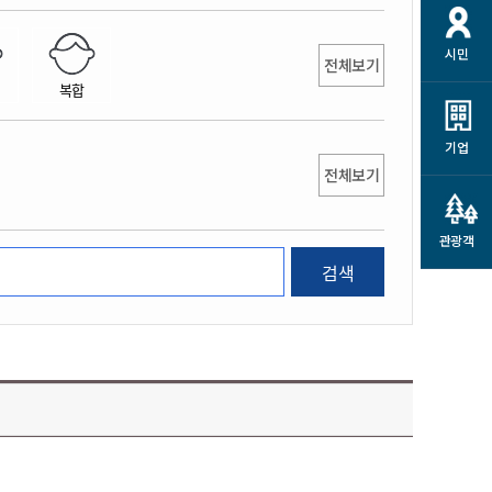
개
재정정보 공개
공공저작물
션
시민
통계정보
행정규제개혁
전체보기
소상공인 지원
복합
민방위/재난안전
시스템
행정규제개혁안내
고유가 피해지원금
민방위
규제신문고
군산사랑배달 배달의명수
기업
재난안전
전체보기
규제입증요청
카드수수료 지원
풍수해보험
사
규제정보포털
소상공인지원
재해예방
관광객
관련기관 안내
검색
군산시착한가격업소
시민대상보험
통계
영조물 배상보험
인 현황
군산시민 안전보험
군산시민 자전거보험
군산 상품
농업인안전보험 농가부담
 가이드북
금 지원사업