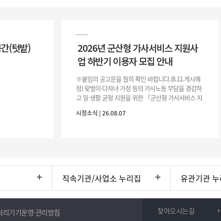
공간(텃밭)
2026년 군산형 가사서비스 지원사
업 하반기 이용자 모집 안내
※붙임의 공고문을 필히 확인 바랍니다.(8.11.게시예
정) 맞벌이·다자녀 가정 등의 가사노동 부담을 경감하
고 일·생활 균형 지원을 위한 「군산형 가사서비스 지
원사업」하반기 이용자를 다음과 같이 추가 모집하오
시정소식 | 26.08.07
니 많은 참여 바랍니다. 1
직속기관/사업소 누리집
유관기관 누
찾아오시는길
처리기기운영·관리방침