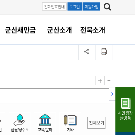
전화번호안내
로그인
회원가입
군산새만금
군산소개
전북소개
정 대응
족관계
부서/업무
RE100의 중심 새만금
도시/공원/주택
산업인프라
정책실명제
토지/건축
읍면동 안내
군산새만금 홍보 영상
조직운영6대지표
농업/축산업
도시재생
지방세
족관계
도시계획/지구단위계획
군산국가산업단지
정책실명제 안내
지방세
도시재생사업
민선8기 농업비전/발전방
공무원 정원
향
-
+
공원녹지
군산2국가산업단지
국민신청실명제안내
지방세환급금신청
도시재생(현장)지원센터
과장급이상 상위직 비율
농산물 유통
식
주택
새만금산업단지
정책실명제 중점관리 대상
지방세 상담챗봇
도시재생시설 현황
공무원 1인당 주민수
가축방역
자료실
자유무역지역
도시재생 공지/행사
현장공무원 비율
동물복지
지방산업단지
재정규모대비 인건비운영
시민광장
농공단지
실국본부수
플랫폼
전체보기
림 서비
산업단지 지도
내고장 알리미
전
환경/상수도
교육/문화
기타
구
항만/여객/공항/철도/컨벤