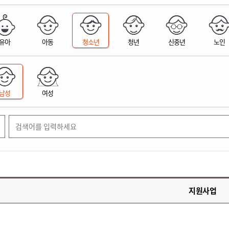
위원회 현황
공공데이터 개방
업무추진비공
군산시 무상교통
공부의 명수
정부24
위원회 명단공개
공공데이터 개방
예산/재정
법률정보
국민신문고
건설
부동산
에너지
유아
아동
청소년
청년
신중년
노인
환경
청소
위생
위원회 회의록 공개
공공데이터 수요조사
민원편람/서식
한눈에 서비스
전자가족관계등록
예산안내
조례규칙 입법예고
경제동향
도로/가로등
부동산 정보
태양광
환경선언문
청소정보
공중위생
재정공시
조례규칙 입법예고(구)
물가정보
자전거
주소/건축/지적/지리정보
가스/석유
인터넷등기소
환경기본정보
대형폐기물 배출신고
위생용품 제조업
결산보고서
법률정보 관련사이트
사회조사
조상땅찾기
국세청홈택스
남성
여성
화학물질 관리지도
공모사업
생활쓰레기 처리요령
식품위생
중기지방재정계획
사업체조
위택스
미세먼지 대응
음식물쓰레기 처리요령
문화 콘텐츠업
투자심사
통계연보
부동산통합민원
환경영향평가
폐기물 처리시설 현황
예산낭비신고
청년통계
체육
공공데이터포털
석면해체 건축물정보
보조금 부정수급 신고
주민등록
새올전자민원창구
체육시설 안내
환경오염업소 공개
공유재산
체류외국
군산시체육회
환경 관련사이트
재정용어사전
생활체육 공지
지원사업
군산시 고향사랑기부제
고향사랑기부제 소개
군산상품