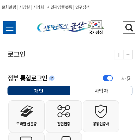
문화관광
시장실
시의회
시민광장플랫폼
인구정책
시민주권도시 군
전체메뉴 열기
검색
-
+
로그인
정부 통합로그인
사용
안내
개인
사업자
선택됨
개인사용자 로그인
모바일 신분증
간편인증
공동인증서