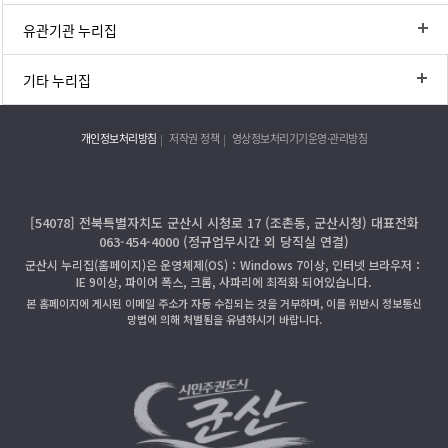
유관기관 누리집
기타 누리집
개인정보처리방침
저작권 정책
영상정보처리기기운영·관리방침
[54078] 전북특별자치도 군산시 시청로 17 (조촌동, 군산시청) 대표전화
063-454-4000 (정규업무시간 외 당직실 연결)
군산시 누리집(홈페이지)은 운영체제(OS)：Windows 7이상, 인터넷 브라우저：
IE 9이상, 파이어 폭스, 크롬, 사파리에 최적화 되어있습니다.
본 홈페이지에 게시된 이메일 주소가 자동 수집되는 것을 거부하며, 이를 위반시 정보통신
망법에 의해 처벌됨을 유념하시기 바랍니다.