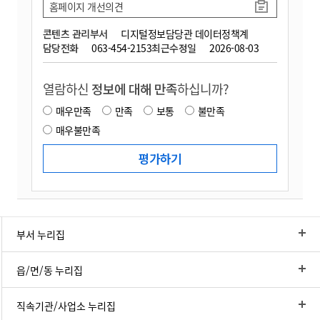
홈페이지 개선의견
콘텐츠 관리부서
디지털정보담당관 데이터정책계
담당전화
063-454-2153
최근수정일
2026-08-03
열람하신
정보에 대해 만족
하십니까?
매우만족
만족
보통
불만족
매우불만족
부서 누리집
읍/면/동 누리집
직속기관/사업소 누리집