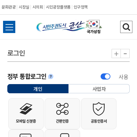
문화관광
시장실
시의회
시민광장플랫폼
인구정책
시민주권도시 군
전체메뉴 열기
검색
-
+
로그인
정부 통합로그인
사용
안내
개인
사업자
선택됨
개인사용자 로그인
모바일 신분증
간편인증
공동인증서