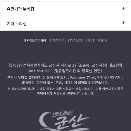
유관기관 누리집
기타 누리집
개인정보처리방침
저작권 정책
영상정보처리기기운영·관리방침
[54078] 전북특별자치도 군산시 시청로 17 (조촌동, 군산시청) 대표전화
063-454-4000 (정규업무시간 외 당직실 연결)
군산시 누리집(홈페이지)은 운영체제(OS)：Windows 7이상, 인터넷 브라우저：
IE 9이상, 파이어 폭스, 크롬, 사파리에 최적화 되어있습니다.
본 홈페이지에 게시된 이메일 주소가 자동 수집되는 것을 거부하며, 이를 위반시 정보통신
망법에 의해 처벌됨을 유념하시기 바랍니다.