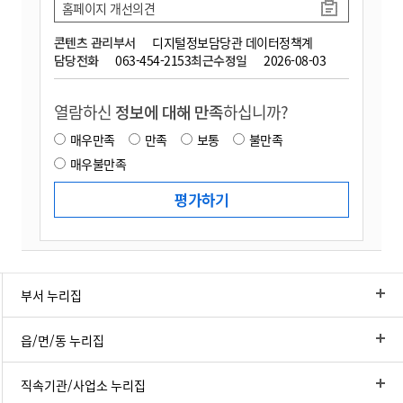
홈페이지 개선의견
콘텐츠 관리부서
디지털정보담당관 데이터정책계
담당전화
063-454-2153
최근수정일
2026-08-03
열람하신
정보에 대해 만족
하십니까?
매우만족
만족
보통
불만족
매우불만족
부서 누리집
읍/면/동 누리집
직속기관/사업소 누리집