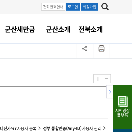
전화번호안내
로그인
회원가입
군산새만금
군산소개
전북소개
정 대응
족관계
부서/업무
RE100의 중심 새만금
도시/공원/주택
산업인프라
정책실명제
토지/건축
읍면동 안내
군산새만금 홍보 영상
조직운영6대지표
농업/축산업
도시재생
지방세
족관계
도시계획/지구단위계획
군산국가산업단지
정책실명제 안내
지방세
도시재생사업
민선8기 농업비전/발전방
공무원 정원
향
-
+
공원녹지
군산2국가산업단지
국민신청실명제안내
지방세환급금신청
도시재생(현장)지원센터
과장급이상 상위직 비율
농산물 유통
식
주택
새만금산업단지
정책실명제 중점관리 대상
지방세 상담챗봇
도시재생시설 현황
공무원 1인당 주민수
가축방역
자료실
자유무역지역
도시재생 공지/행사
현장공무원 비율
동물복지
지방산업단지
재정규모대비 인건비운영
시민광장
농공단지
실국본부수
플랫폼
림 서비
산업단지 지도
내고장 알리미
아니신가요?
정부 통합인증(Any-ID)
사용자 등록
사용자 관리
구
항만/여객/공항/철도/컨벤