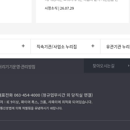
청하시기 바랍니다. 1. 해당기간 : ‘25. 11. 1. ~ '26. 4.
시정소식 | 26.07.29
30.(6개
직속기관/사업소 누리집
유관기관 누
찾아오시는길
처리기기운영·관리방침
대표전화 063-454-4000 (정규업무시간 외 당직실 연결)
저：IE 9이상, 파이어 폭스, 크롬, 사파리에 최적화 되어있습니다.
보통신망법에 의해 처벌됨을 유념하시기 바랍니다.