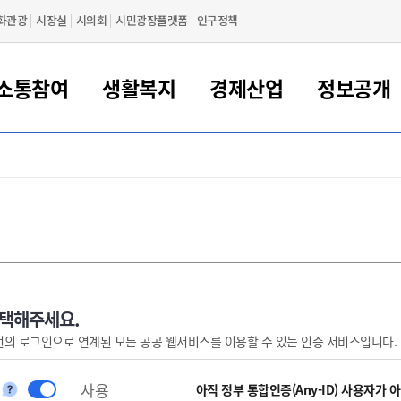
화관광
시장실
시의회
시민광장플랫폼
인구정책
소통참여
생활복지
경제산업
정보공개
새만금 해양거점도시 군산
정보공개 목록/청구
시민참여서비스
여권 민원
기업지원
교육
군산시 소개
군산시 관할권 주요논리
각종 신고/민원
사전정보공표
일자리/창업
차량 민원
상하수도
시청안내
새만금 관할구역 결
주민등록/인감/가
교통안내
기업목록
인사운영
SNS소식
여권발급안내
시민광장플랫폼
교육지원
투자기업 인센티브
정보공개 목록/청구
군산 현황
차량등록사업소 안내
하수도 계획
군산시 명장
사전정보공표
청사종합안내
주민등록/인감/가
시내버스
일반기업 목록
2022년도 통계
조직도
여권 서식
시장에게 바란다
평생교육
기업지원정책
군산의 역사
차량 신규/이전 등록
상수도시설
구인구직
수시공표
전화번호안내
각종서식
택시
사회적경제기업
2023년도 통계
업무
나의민원
학자금대출이자지원
경제 공지/서식
수상현황
저당권 설정/말소 등록
수질검사
청년뜰(청년센터/창업센터)
부서별 팩스번호
시외버스/고속버스
공장 검색
2024년도 통계
부서소
나도한마디
우리아이 꿈탐험 지원사업
기업애로해소SOS
자연지리특성
등록원부 열람/발급
상수도/하수도 요금
시청 오시는 길
철도/항공
2025년도 통계
부서별 
군산시사회적경제지원센터
칭찬합시다
시민정보화교육
강소연구개발특구
행정구역/행정지도
자동차 등록 서식
요금조회납부시스템
여객선
선택해주세요.
번의 로그인으로 연계된 모든 공공 웹서비스를 이용할 수 있는 인증 서비스입니다.
설문조사
부모학교예약시스템
자매결연/국제협력 도시
자동차 과태료 조회 및 납부
공공하수처리시설
교통 관련사이트
일자리 지원사업
자원봉사참여
군산어린이시청
군산의 상징
자동차 정기(종합)검사 기
주정차단속 문자알
일자리지원센터
사용
간조회 및 검사예약
스
아직 정부 통합인증(Any-ID) 사용자가 
전자민원창
적극행정
디지털배움터