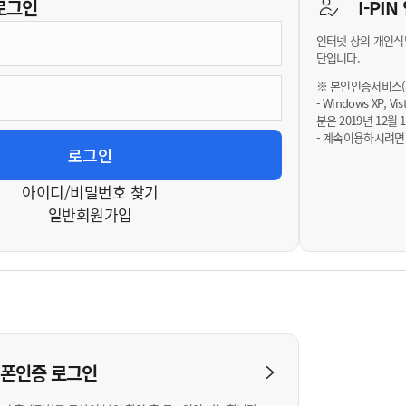
기부자 예우제
로그인
I-PI
기부자 명예의 전당
인터넷 상의 개인식
기금사업
단입니다.
군산시 답례품
※ 본인인증서비스(휴
- Windows XP, 
고향사랑기부제 소식
분은 2019년 12
- 계속이용하시려면
아이디/비밀번호 찾기
일반회원가입
대폰인증
로그인