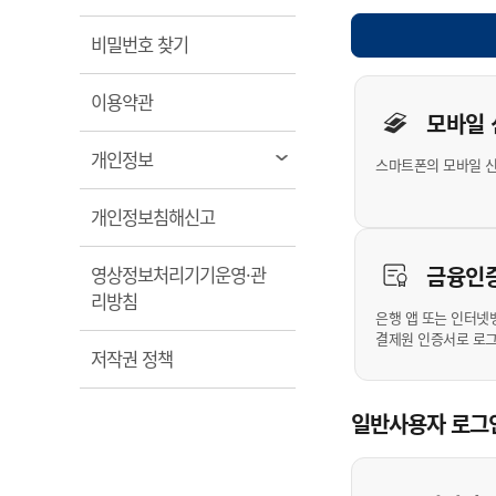
계약정보공개
전화번호안내
전화번호안내
전화번호안내
전화번호안내
전화번호안내
전화번호안내
전화번호안내
전화번호안내
군산시보
장사정보
열림
비밀번호 찾기
입찰/계약정보
읍면동소식
주민복지 안내서
주요시책
수산업
찾아오시는길
찾아오시는길
찾아오시는길
찾아오시는길
찾아오시는길
찾아오시는길
찾아오시는길
찾아오시는길
개인사용자 
용역과제
민원편의제도
열림
웹진 열린군산
이용약관
시정계획
어업현황
모바일
타기관소식
민원 1회방문 처리제
주요업무
수산물 안전정보
열림
개인정보
스마트폰의 모바일 
어디서나 민원처리제
시정백서
군산수산물 소비촉진행사
상품권 구매 사용 및 관리
사전심사 청구제도
열림
개인정보침해신고
군산 특화 수산물
민원인 후견인제
금융인
영상정보처리기기운영·관
복합민원 상담예약제
열림
리방침
폐업신고 원스톱서비스
은행 앱 또는 인터넷
결제원 인증서로 로
납세자 보호관제도
열림
저작권 정책
『안심상속』 원스톱 서비
스
일반사용자 로그