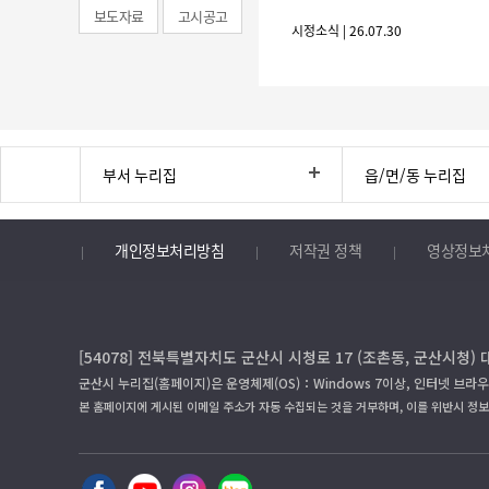
보도자료
고시공고
시정소식 | 26.07.30
부서 누리집
읍/면/동 누리집
개인정보처리방침
저작권 정책
영상정보
[54078] 전북특별자치도 군산시 시청로 17 (조촌동, 군산시청) 
군산시 누리집(홈페이지)은 운영체제(OS)：Windows 7이상, 인터넷 브라우
본 홈페이지에 게시된 이메일 주소가 자동 수집되는 것을 거부하며, 이를 위반시 정