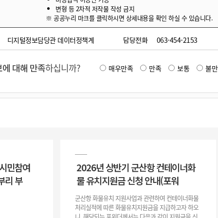
변형 등 2차적 저작물 작성 금지
※ 공공누리 마크를 클릭하시면 상세내용을 확인 하실 수 있습니다.
디지털정보담당관 데이터정책계
담당전화
063-454-2153
에 대해 만족
하십니까?
매우만족
만족
보통
불만
 시민참여
2026년 상반기 군산항 컨테이너화
부리 부
물 유치지원금 신청 안내(포워
군산항 화물유치 지원사업과 관련하여 컨테이너화물
처리실적에 따른 화물유치지원금을 지급하고자 하오
니, 해당되는 포워더께서는 다음과 같이 지원금을 신