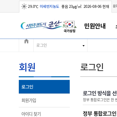
맑음
문
29.0℃
미세먼지농도
좋음 23㎍/㎥
2026-08-06 현재
시민주권도시 군산
민원안내
전체메뉴
로그인
군산새만금
민원안내
소통참여
생활복지
경제산업
정보공개
군산소개
전북소개
군산에서 시작되는 새만금
전북특별자치도 소개
군산사랑상품권
민원창구안내
정보공개제도
복지/보건
시정알림
군산시 비전
민원이용안내
시정소식
인구정책
상품권 안내
제도안내
전북특별자치도란?
회원
로그인
민원수수료
시험/채용
통합돌봄
상품권 공지사항
비공개대상정보
전북특별자치도 용어 Q&A
종합민원창구
보도자료
주민복지
상품권 Q&A
불복구제절차
자료실
아름다운 배려창구
행사안내
아동/청소년
상품권 이용규약
수수료
열림
로그인
홍보영상 게시판
토지정보민원창구
행사일정표
여성/가족
판매대행점 조회
정보공개서식
로그인 방식을 
대표전화
대표전화
대표전화
대표전화
대표전화
대표전화
대표전화
대표전화
063-454-4000
063-454-4000
063-454-4000
063-454-4000
063-454-4000
063-454-4000
063-454-4000
063-454-4000
열림
정부 통합로그인은 한 
회원가입
무인민원발급기
교육안내
노인복지
지류상품권 재고조회
보건소식
장애인복지
부서 및 담당자 연락처
부서 및 담당자 연락처
부서 및 담당자 연락처
부서 및 담당자 연락처
부서 및 담당자 연락처
부서 및 담당자 연락처
부서 및 담당자 연락처
부서 및 담당자 연락처
정부 통합로그인
열림
아이디 찾기
고시공고
사회서비스(바우처)