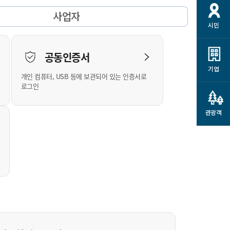
개
재정정보 공개
공공저작물
션
사업자
시민
통계정보
행정규제개혁
소상공인 지원
민방위/재난안전
시스템
행정규제개혁안내
고유가 피해지원금
공동인증서
민방위
규제신문고
군산사랑배달 배달의명수
기업
개인 컴퓨터, USB 등에 보관되어 있는 인증서로
재난안전
규제입증요청
카드수수료 지원
로그인
풍수해보험
사
규제정보포털
소상공인지원
재해예방
관광객
관련기관 안내
군산시착한가격업소
시민대상보험
통계
영조물 배상보험
인 현황
군산시민 안전보험
군산시민 자전거보험
군산 상품
농업인안전보험 농가부담
 가이드북
금 지원사업