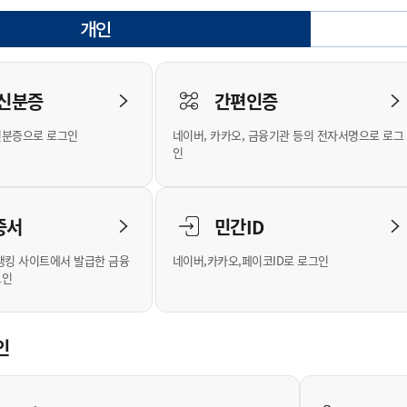
안내
위원회 현황
공공데이터 개방
업무추진비공
군산시 무상교통
공부의 명수
개인
정부24
선택됨
위원회 명단공개
공공데이터 개방
예산/재정
법률정보
국민신문고
건설
부동산
에너지
로그인
환경
청소
위생
위원회 회의록 공개
공공데이터 수요조사
민원편람/서식
한눈에 서비스
전자가족관계등록
예산안내
조례규칙 입법예고
경제동향
도로/가로등
부동산 정보
태양광
 신분증
간편인증
인터넷등기소
환경선언문
청소정보
공중위생
재정공시
조례규칙 입법예고(구)
물가정보
자전거
주소/건축/지적/지리정보
가스/석유
신분증으로 로그인
네이버, 카카오, 금융기관 등의 전자서명으로 로그
국세청홈택스
환경기본정보
대형폐기물 배출신고
위생용품 제조업
결산보고서
법률정보 관련사이트
사회조사
조상땅찾기
인
위택스
화학물질 관리지도
공모사업
생활쓰레기 처리요령
식품위생
중기지방재정계획
사업체조
부동산통합민원
미세먼지 대응
음식물쓰레기 처리요령
문화 콘텐츠업
투자심사
통계연보
증서
민간ID
공공데이터포털
환경영향평가
폐기물 처리시설 현황
예산낭비신고
청년통계
체육
새올전자민원창구
석면해체 건축물정보
보조금 부정수급 신고
주민등록
뱅킹 사이트에서 발급한 금융
네이버,카카오,페이코ID로 로그인
그인
체육시설 안내
환경오염업소 공개
공유재산
체류외국
군산시체육회
환경 관련사이트
재정용어사전
생활체육 공지
인
군산시 고향사랑기부제
고향사랑기부제 소개
군산상품