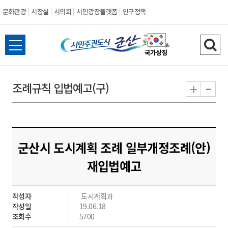
문화관광
시장실
시의회
시민광장플랫폼
인구정책
시
전
검
민
체
색
메
하
-
+
조례규칙 입법예고(구)
주
뉴
기
열
권
기
도
군산시 도시계획 조례 일부개정조례(안)
시
재입법예고
군
작성자
도시계획과
산
작성일
19.06.18
조회수
5700