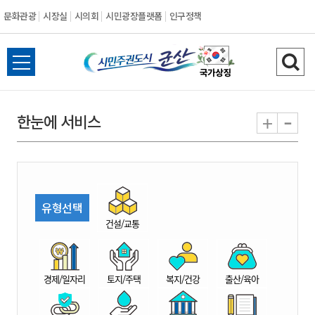
문화관광
시장실
시의회
시민광장플랫폼
인구정책
시
전
검
민
체
색
메
하
-
+
한눈에 서비스
주
뉴
기
열
권
기
도
유형선택
시
건설/교통
군
경제/일자리
토지/주택
복지/건강
출산/육아
산