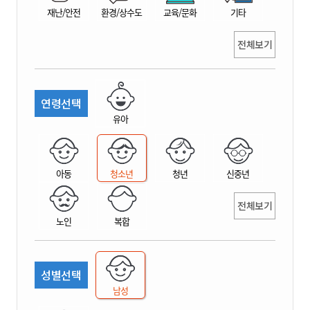
재난/안전
환경/상수도
교육/문화
기타
전체보기
연령선택
유아
아동
청소년
청년
신중년
전체보기
노인
복합
성별선택
남성