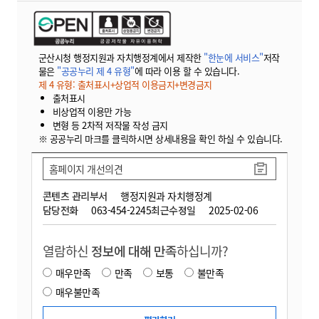
군산시청 행정지원과 자치행정계에서 제작한
"한눈에 서비스"
저작
물은
"공공누리 제 4 유형"
에 따라 이용 할 수 있습니다.
제 4 유형: 출처표시+상업적 이용금지+변경금지
출처표시
비상업적 이용만 가능
변형 등 2차적 저작물 작성 금지
※ 공공누리 마크를 클릭하시면 상세내용을 확인 하실 수 있습니다.
홈페이지 개선의견
콘텐츠 관리부서
행정지원과 자치행정계
담당전화
063-454-2245
최근수정일
2025-02-06
열람하신
정보에 대해 만족
하십니까?
매우만족
만족
보통
불만족
매우불만족