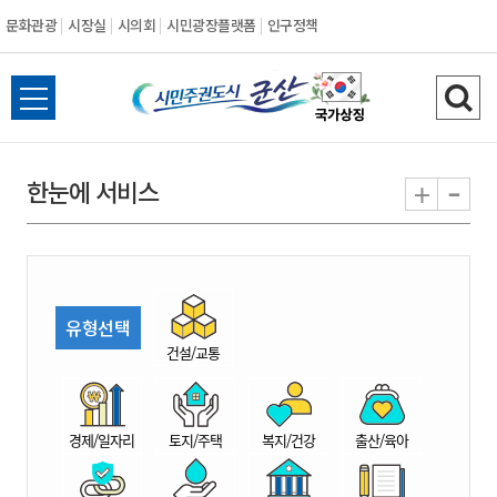
문화관광
시장실
시의회
시민광장플랫폼
인구정책
시
전
검
민
체
색
메
하
-
+
한눈에 서비스
주
뉴
기
열
권
기
도
유형선택
시
건설/교통
군
경제/일자리
토지/주택
복지/건강
출산/육아
산