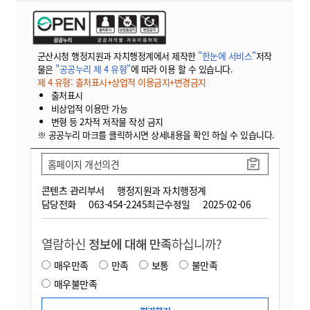
군산시청 행정지원과 자치행정계에서 제작한
"한눈에 서비스"
저작
물은
"공공누리 제 4 유형"
에 따라 이용 할 수 있습니다.
제 4 유형: 출처표시+상업적 이용금지+변경금지
출처표시
비상업적 이용만 가능
변형 등 2차적 저작물 작성 금지
※ 공공누리 마크를 클릭하시면 상세내용을 확인 하실 수 있습니다.
홈페이지 개선의견
콘텐츠 관리부서
행정지원과 자치행정계
담당전화
063-454-2245
최근수정일
2025-02-06
열람하신
정보에 대해 만족
하십니까?
매우만족
만족
보통
불만족
매우불만족