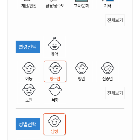
재난/안전
환경/상수도
교육/문화
기타
전체보기
연령선택
유아
아동
청소년
청년
신중년
전체보기
노인
복합
성별선택
남성