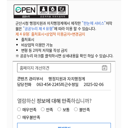
군산시청 행정지원과 자치행정계에서 제작한
"한눈에 서비스"
저작
물은
"공공누리 제 4 유형"
에 따라 이용 할 수 있습니다.
제 4 유형: 출처표시+상업적 이용금지+변경금지
출처표시
비상업적 이용만 가능
변형 등 2차적 저작물 작성 금지
※ 공공누리 마크를 클릭하시면 상세내용을 확인 하실 수 있습니다.
홈페이지 개선의견
콘텐츠 관리부서
행정지원과 자치행정계
담당전화
063-454-2245
최근수정일
2025-02-06
열람하신
정보에 대해 만족
하십니까?
매우만족
만족
보통
불만족
매우불만족