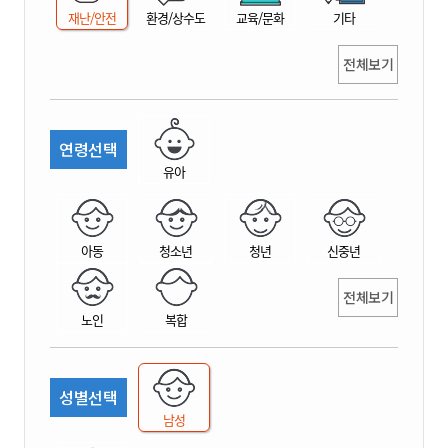
재난/안전
환경/상수도
교육/문화
기타
전체보기
연령선택
유아
아동
청소년
청년
신중년
전체보기
노인
복합
성별선택
남성