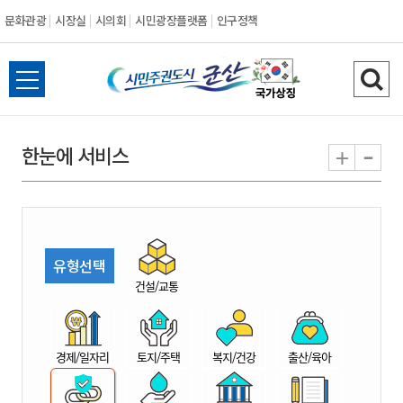
문화관광
시장실
시의회
시민광장플랫폼
인구정책
시
전
검
민
체
색
메
하
-
+
한눈에 서비스
주
뉴
기
열
권
기
도
유형선택
시
건설/교통
군
경제/일자리
토지/주택
복지/건강
출산/육아
산