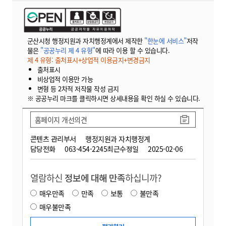
군산시청 행정지원과 자치행정계에서 제작한
"한눈에 서비스"
저작
물은
"공공누리 제 4 유형"
에 따라 이용 할 수 있습니다.
제 4 유형: 출처표시+상업적 이용금지+변경금지
출처표시
비상업적 이용만 가능
변형 등 2차적 저작물 작성 금지
※ 공공누리 마크를 클릭하시면 상세내용을 확인 하실 수 있습니다.
홈페이지 개선의견
콘텐츠 관리부서
행정지원과 자치행정계
담당전화
063-454-2245
최근수정일
2025-02-06
열람하신
정보에 대해 만족
하십니까?
매우만족
만족
보통
불만족
매우불만족