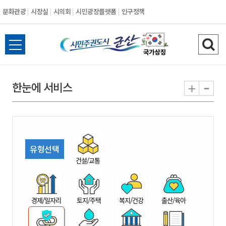
문화관광
시장실
시의회
시민광장플랫폼
인구정책
시
전
검
민
체
색
메
하
-
+
한눈에 서비스
주
뉴
기
열
권
기
도
유형선택
시
건설/교통
군
경제/일자리
토지/주택
복지/건강
출산/육아
산