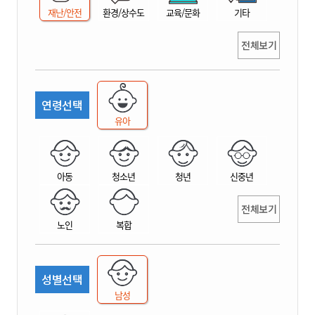
재난/안전
환경/상수도
교육/문화
기타
전체보기
연령선택
유아
아동
청소년
청년
신중년
전체보기
노인
복합
성별선택
남성