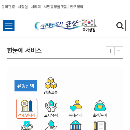
문화관광
시장실
시의회
시민광장플랫폼
인구정책
시
전
검
민
체
색
메
하
-
+
한눈에 서비스
주
뉴
기
열
권
기
도
유형선택
시
건설/교통
군
경제/일자리
토지/주택
복지/건강
출산/육아
산