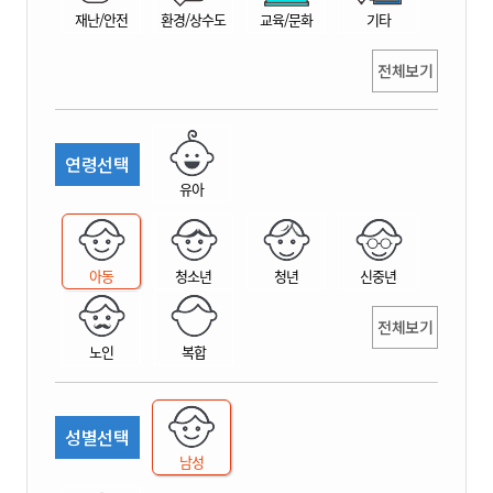
재난/안전
환경/상수도
교육/문화
기타
전체보기
연령선택
유아
아동
청소년
청년
신중년
전체보기
노인
복합
성별선택
남성