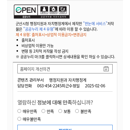
군산시청 행정지원과 자치행정계에서 제작한
"한눈에 서비스"
저작
물은
"공공누리 제 4 유형"
에 따라 이용 할 수 있습니다.
제 4 유형: 출처표시+상업적 이용금지+변경금지
출처표시
비상업적 이용만 가능
변형 등 2차적 저작물 작성 금지
※ 공공누리 마크를 클릭하시면 상세내용을 확인 하실 수 있습니다.
홈페이지 개선의견
콘텐츠 관리부서
행정지원과 자치행정계
담당전화
063-454-2245
최근수정일
2025-02-06
열람하신
정보에 대해 만족
하십니까?
매우만족
만족
보통
불만족
매우불만족