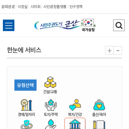
문화관광
시장실
시의회
시민광장플랫폼
인구정책
시
전
검
민
체
색
메
하
-
+
한눈에 서비스
주
뉴
기
열
권
기
도
유형선택
시
건설/교통
군
경제/일자리
토지/주택
복지/건강
출산/육아
산