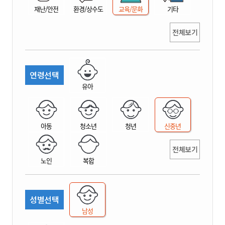
재난/안전
환경/상수도
교육/문화
기타
전체보기
연령선택
유아
아동
청소년
청년
신중년
전체보기
노인
복합
성별선택
남성