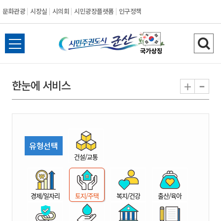
문화관광
시장실
시의회
시민광장플랫폼
인구정책
시
전
검
민
체
색
메
하
-
+
한눈에 서비스
주
뉴
기
열
권
기
도
유형선택
시
건설/교통
군
경제/일자리
토지/주택
복지/건강
출산/육아
산