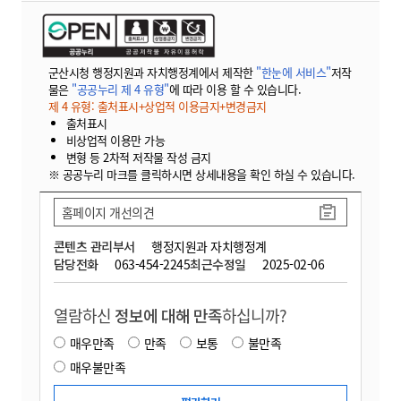
군산시청 행정지원과 자치행정계에서 제작한
"한눈에 서비스"
저작
물은
"공공누리 제 4 유형"
에 따라 이용 할 수 있습니다.
제 4 유형: 출처표시+상업적 이용금지+변경금지
출처표시
비상업적 이용만 가능
변형 등 2차적 저작물 작성 금지
※ 공공누리 마크를 클릭하시면 상세내용을 확인 하실 수 있습니다.
홈페이지 개선의견
콘텐츠 관리부서
행정지원과 자치행정계
담당전화
063-454-2245
최근수정일
2025-02-06
열람하신
정보에 대해 만족
하십니까?
매우만족
만족
보통
불만족
매우불만족