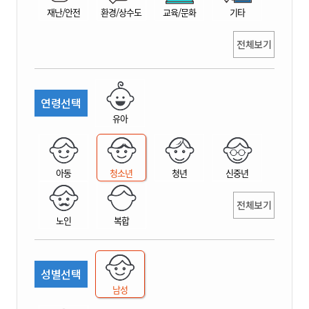
재난/안전
환경/상수도
교육/문화
기타
전체보기
연령선택
유아
아동
청소년
청년
신중년
전체보기
노인
복합
성별선택
남성