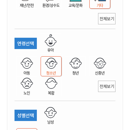
재난/안전
환경/상수도
교육/문화
기타
전체보기
연령선택
유아
아동
청소년
청년
신중년
전체보기
노인
복합
성별선택
남성