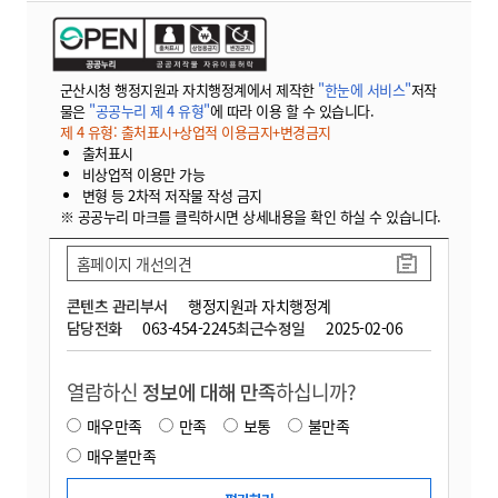
군산시청 행정지원과 자치행정계에서 제작한
"한눈에 서비스"
저작
물은
"공공누리 제 4 유형"
에 따라 이용 할 수 있습니다.
제 4 유형: 출처표시+상업적 이용금지+변경금지
출처표시
비상업적 이용만 가능
변형 등 2차적 저작물 작성 금지
※ 공공누리 마크를 클릭하시면 상세내용을 확인 하실 수 있습니다.
홈페이지 개선의견
콘텐츠 관리부서
행정지원과 자치행정계
담당전화
063-454-2245
최근수정일
2025-02-06
열람하신
정보에 대해 만족
하십니까?
매우만족
만족
보통
불만족
매우불만족