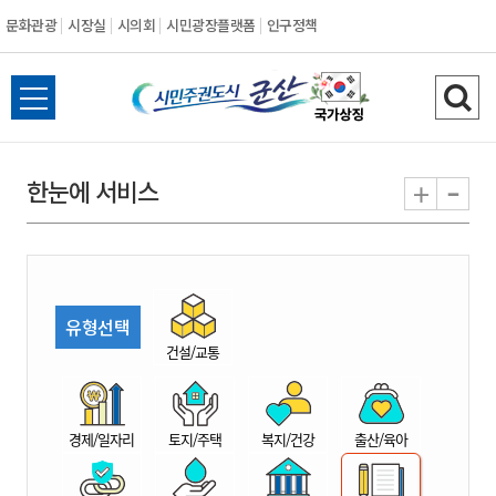
문화관광
시장실
시의회
시민광장플랫폼
인구정책
시
전
검
민
체
색
메
하
-
+
한눈에 서비스
주
뉴
기
열
권
기
도
유형선택
시
건설/교통
군
경제/일자리
토지/주택
복지/건강
출산/육아
산