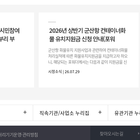
 시민참여
2026년 상반기 군산항 컨테이너화
부리 부
물 유치지원금 신청 안내(포워
군산항 화물유치 지원사업과 관련하여 컨테이너화물
처리실적에 따른 화물유치지원금을 지급하고자 하오
니, 해당되는 포워더께서는 다음과 같이 지원금을 신
청하시기 바랍니다. 1. 해당기간 : ‘25. 11. 1. ~ '26. 4.
시정소식 | 26.07.29
30.(6개
직속기관/사업소 누리집
유관기관 누
찾아오시는길
처리기기운영·관리방침