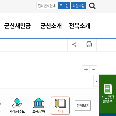
전화번호안내
로그인
회원가입
군산새만금
군산소개
전북소개
정 대응
족관계
부서/업무
RE100의 중심 새만금
도시/공원/주택
산업인프라
정책실명제
토지/건축
읍면동 안내
군산새만금 홍보 영상
조직운영6대지표
농업/축산업
도시재생
지방세
족관계
도시계획/지구단위계획
군산국가산업단지
정책실명제 안내
지방세
도시재생사업
민선8기 농업비전/발전방
공무원 정원
향
-
+
공원녹지
군산2국가산업단지
국민신청실명제안내
지방세환급금신청
도시재생(현장)지원센터
과장급이상 상위직 비율
농산물 유통
식
주택
새만금산업단지
정책실명제 중점관리 대상
지방세 상담챗봇
도시재생시설 현황
공무원 1인당 주민수
가축방역
자료실
자유무역지역
도시재생 공지/행사
현장공무원 비율
동물복지
지방산업단지
재정규모대비 인건비운영
시민광장
농공단지
실국본부수
플랫폼
전체보기
림 서비
산업단지 지도
내고장 알리미
전
환경/상수도
교육/문화
기타
구
항만/여객/공항/철도/컨벤