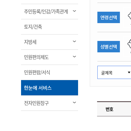
림
계약정보공개
전화번호안내
전화번호안내
전화번호안내
전화번호안내
전화번호안내
전화번호안내
전화번호안내
전화번호안내
군산시보
장사정보
열
주민등록/인감/가족관계
입찰/계약정보
연령선택
읍면동소식
주민복지 안내서
주요시책
림
수산업
찾아오시는길
찾아오시는길
찾아오시는길
찾아오시는길
찾아오시는길
찾아오시는길
찾아오시는길
찾아오시는길
용역과제
열
민원편의제도
토지/건축
웹진 열린군산
시정계획
어업현황
림
타기관소식
민원 1회방문 처리제
주요업무
수산물 안전정보
열
지방세
성별선택
어디서나 민원처리제
시정백서
림
군산수산물 소비촉진행사
상품권 구매 사용 및 관리
사전심사 청구제도
열
민원편의제도
군산 특화 수산물
림
민원인 후견인제
열
민원편람/서식
복합민원 상담예약제
림
폐업신고 원스톱서비스
열
한눈에 서비스
납세자 보호관제도
림
『안심상속』 원스톱 서비
열
전자민원창구
스
번호
림