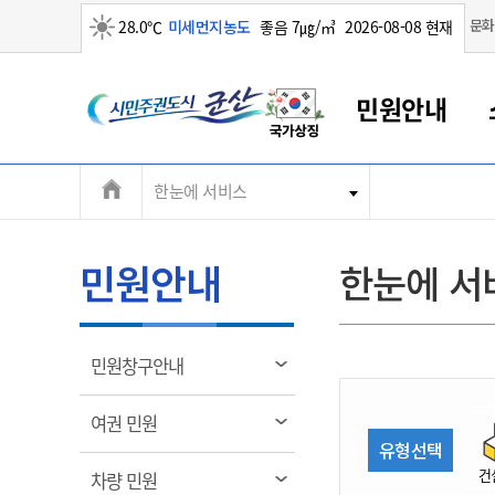
맑음
문화
28.0℃
미세먼지농도
좋음 7㎍/㎥
2026-08-08 현재
시
민원안내
민
전
한눈에 서비스
군산새만금
민원안내
소통참여
생활복지
경제산업
정보공개
군산소개
전북소개
주
군산에서 시작되는 새만금
전북특별자치도 소개
군산사랑상품권
민원창구안내
정보공개제도
복지/보건
시정알림
군산시 비전
체
권
민원이용안내
시정소식
인구정책
상품권 안내
제도안내
전북특별자치도란?
메
민원안내
한눈에 서
민원수수료
시험/채용
통합돌봄
상품권 공지사항
비공개대상정보
전북특별자치도 용어 Q&A
뉴
도
종합민원창구
보도자료
주민복지
상품권 Q&A
불복구제절차
자료실
시
아름다운 배려창구
행사안내
아동/청소년
상품권 이용규약
수수료
열
민원창구안내
홍보영상 게시판
토지정보민원창구
행사일정표
여성/가족
판매대행점 조회
정보공개서식
림
군
대표전화
대표전화
대표전화
대표전화
대표전화
대표전화
대표전화
대표전화
063-454-4000
063-454-4000
063-454-4000
063-454-4000
063-454-4000
063-454-4000
063-454-4000
063-454-4000
열
여권 민원
무인민원발급기
교육안내
노인복지
지류상품권 재고조회
림
유형선택
산
보건소식
장애인복지
부서 및 담당자 연락처
부서 및 담당자 연락처
부서 및 담당자 연락처
부서 및 담당자 연락처
부서 및 담당자 연락처
부서 및 담당자 연락처
부서 및 담당자 연락처
부서 및 담당자 연락처
건
열
차량 민원
고시공고
사회서비스(바우처)