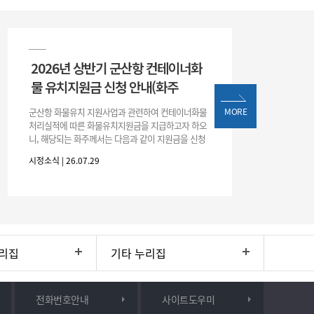
2026년 상반기 군산항 컨테이너화
물 유치지원금 신청 안내(화주
군산항 화물유치 지원사업과 관련하여 컨테이너화물
MORE
처리실적에 따른 화물유치지원금을 지급하고자 하오
니, 해당되는 화주께서는 다음과 같이 지원금을 신청
하시기 바랍니다. 1. 해당기간 : ‘25. 11. 1. ~ '26. 4. 30.
시정소식 | 26.07.29
(6개월
리집
기타 누리집
전화번호안내
사이트도우미