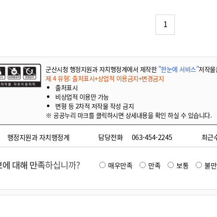
기부자 예우제
기부자 명예의 전당
1
기금사업
군산시 답례품
고향사랑기부제 소식
군산시청 행정지원과 자치행정계에서 제작한
"한눈에 서비스"
저작물
제 4 유형: 출처표시+상업적 이용금지+변경금지
출처표시
비상업적 이용만 가능
변형 등 2차적 저작물 작성 금지
※ 공공누리 마크를 클릭하시면 상세내용을 확인 하실 수 있습니다.
행정지원과 자치행정계
담당전화
063-454-2245
최근
에 대해 만족
하십니까?
매우만족
만족
보통
불만