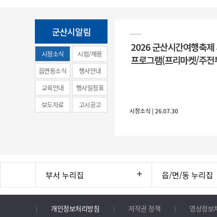
군산시알림
2026 군산시간여행축제
시정소식
시험/채용
프로그램(프리마켓/주전
(municipal
읍면동소식
행사안내
news)
교육안내
행사일정표
보도자료
고시공고
시정소식 | 26.07.30
부서 누리집
읍/면/동 누리집
개인정보처리방침
저작권 정책
영상정보