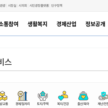
관광
시장실
시의회
시민광장플랫폼
인구정책
소통참여
생활복지
경제산업
정보공개
새만금 해양거점도시 군산
정보공개 목록/청구
시민참여서비스
여권 민원
기업지원
교육
군산시 소개
군산시 관할권 주요논리
각종 신고/민원
사전정보공표
일자리/창업
차량 민원
상하수도
시청안내
새만금 관할구역 결
주민등록/인감/가
교통안내
기업목록
인사운영
SNS소식
여권발급안내
시민광장플랫폼
교육지원
투자기업 인센티브
정보공개 목록/청구
군산 현황
차량등록사업소 안내
하수도 계획
군산시 명장
사전정보공표
청사종합안내
주민등록/인감/가
시내버스
일반기업 목록
2022년도 통계
조직도
비스
여권 서식
시장에게 바란다
평생교육
기업지원정책
군산의 역사
차량 신규/이전 등록
상수도시설
구인구직
수시공표
전화번호안내
각종서식
택시
사회적경제기업
2023년도 통계
업무
나의민원
학자금대출이자지원
경제 공지/서식
수상현황
저당권 설정/말소 등록
수질검사
청년뜰(청년센터/창업센터)
부서별 팩스번호
시외버스/고속버스
공장 검색
2024년도 통계
부서소
나도한마디
우리아이 꿈탐험 지원사업
기업애로해소SOS
자연지리특성
등록원부 열람/발급
상수도/하수도 요금
시청 오시는 길
철도/항공
2025년도 통계
부서별 
군산시사회적경제지원센터
칭찬합시다
시민정보화교육
강소연구개발특구
행정구역/행정지도
자동차 등록 서식
요금조회납부시스템
여객선
설문조사
부모학교예약시스템
자매결연/국제협력 도시
자동차 과태료 조회 및 납부
공공하수처리시설
교통 관련사이트
일자리 지원사업
자원봉사참여
군산어린이시청
군산의 상징
자동차 정기(종합)검사 기
주정차단속 문자알
일자리지원센터
설/교통
경제/일자리
토지/주택
복지/건강
출산/육아
재난/안
간조회 및 검사예약
스
전자민원창
적극행정
디지털배움터