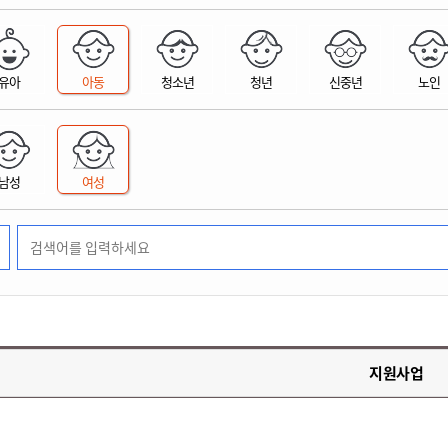
위원회 현황
공공데이터 개방
업무추진비공
군산시 무상교통
공부의 명수
정부24
위원회 명단공개
공공데이터 개방
예산/재정
법률정보
국민신문고
건설
부동산
에너지
유아
아동
청소년
청년
신중년
노인
환경
청소
위생
위원회 회의록 공개
공공데이터 수요조사
민원편람/서식
한눈에 서비스
전자가족관계등록
예산안내
조례규칙 입법예고
경제동향
도로/가로등
부동산 정보
태양광
환경선언문
청소정보
공중위생
재정공시
조례규칙 입법예고(구)
물가정보
자전거
주소/건축/지적/지리정보
가스/석유
인터넷등기소
환경기본정보
대형폐기물 배출신고
위생용품 제조업
결산보고서
법률정보 관련사이트
사회조사
조상땅찾기
국세청홈택스
남성
여성
화학물질 관리지도
공모사업
생활쓰레기 처리요령
식품위생
중기지방재정계획
사업체조
위택스
미세먼지 대응
음식물쓰레기 처리요령
문화 콘텐츠업
투자심사
통계연보
부동산통합민원
환경영향평가
폐기물 처리시설 현황
예산낭비신고
청년통계
체육
공공데이터포털
석면해체 건축물정보
보조금 부정수급 신고
주민등록
새올전자민원창구
체육시설 안내
환경오염업소 공개
공유재산
체류외국
군산시체육회
환경 관련사이트
재정용어사전
생활체육 공지
지원사업
군산시 고향사랑기부제
고향사랑기부제 소개
군산상품