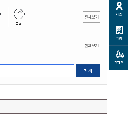
개
재정정보 공개
공공저작물
션
시민
통계정보
행정규제개혁
전체보기
소상공인 지원
복합
민방위/재난안전
시스템
행정규제개혁안내
고유가 피해지원금
민방위
규제신문고
군산사랑배달 배달의명수
기업
재난안전
전체보기
규제입증요청
카드수수료 지원
풍수해보험
사
규제정보포털
소상공인지원
재해예방
관광객
관련기관 안내
검색
군산시착한가격업소
시민대상보험
통계
영조물 배상보험
인 현황
군산시민 안전보험
군산시민 자전거보험
군산 상품
농업인안전보험 농가부담
 가이드북
금 지원사업