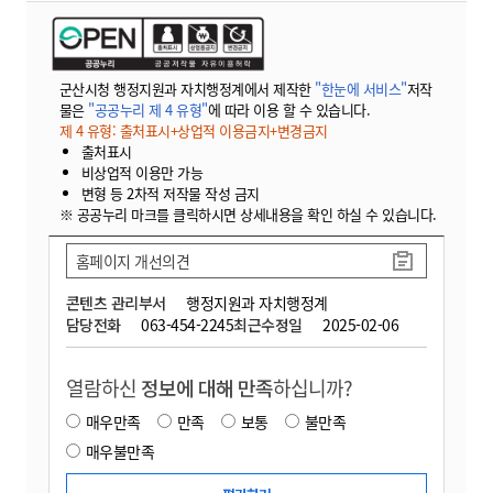
군산시청 행정지원과 자치행정계에서 제작한
"한눈에 서비스"
저작
물은
"공공누리 제 4 유형"
에 따라 이용 할 수 있습니다.
제 4 유형: 출처표시+상업적 이용금지+변경금지
출처표시
비상업적 이용만 가능
변형 등 2차적 저작물 작성 금지
※ 공공누리 마크를 클릭하시면 상세내용을 확인 하실 수 있습니다.
홈페이지 개선의견
콘텐츠 관리부서
행정지원과 자치행정계
담당전화
063-454-2245
최근수정일
2025-02-06
열람하신
정보에 대해 만족
하십니까?
매우만족
만족
보통
불만족
매우불만족