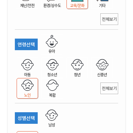
재난/안전
환경/상수도
교육/문화
기타
전체보기
연령선택
유아
아동
청소년
청년
신중년
전체보기
노인
복합
성별선택
남성