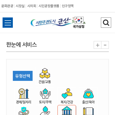
문화관광
시장실
시의회
시민광장플랫폼
인구정책
시
전
검
민
체
색
메
하
-
+
한눈에 서비스
주
뉴
기
열
권
기
도
유형선택
시
건설/교통
군
경제/일자리
토지/주택
복지/건강
출산/육아
산