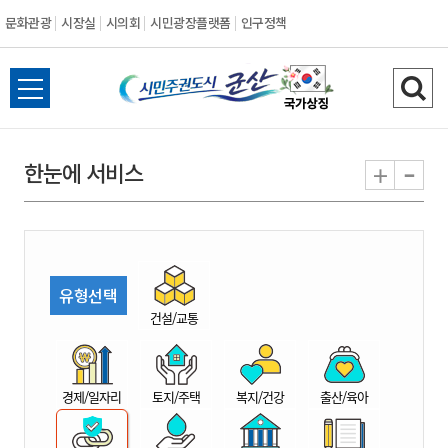
문화관광
시장실
시의회
시민광장플랫폼
인구정책
시
전
검
민
체
색
메
하
-
+
한눈에 서비스
주
뉴
기
열
권
기
도
유형선택
시
건설/교통
군
경제/일자리
토지/주택
복지/건강
출산/육아
산