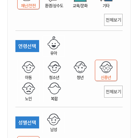
재난/안전
환경/상수도
교육/문화
기타
전체보기
연령선택
유아
아동
청소년
청년
신중년
전체보기
노인
복합
성별선택
남성