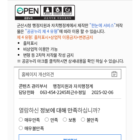
군산시청 행정지원과 자치행정계에서 제작한
"한눈에 서비스"
저작
물은
"공공누리 제 4 유형"
에 따라 이용 할 수 있습니다.
제 4 유형: 출처표시+상업적 이용금지+변경금지
출처표시
비상업적 이용만 가능
변형 등 2차적 저작물 작성 금지
※ 공공누리 마크를 클릭하시면 상세내용을 확인 하실 수 있습니다.
홈페이지 개선의견
콘텐츠 관리부서
행정지원과 자치행정계
담당전화
063-454-2245
최근수정일
2025-02-06
열람하신
정보에 대해 만족
하십니까?
매우만족
만족
보통
불만족
매우불만족