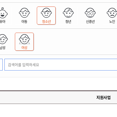
위원회 현황
공공데이터 개방
업무추진비공
군산시 무상교통
공부의 명수
정부24
위원회 명단공개
공공데이터 개방
예산/재정
법률정보
국민신문고
건설
부동산
에너지
유아
아동
청소년
청년
신중년
노인
환경
청소
위생
위원회 회의록 공개
공공데이터 수요조사
민원편람/서식
한눈에 서비스
전자가족관계등록
예산안내
조례규칙 입법예고
경제동향
도로/가로등
부동산 정보
태양광
환경선언문
청소정보
공중위생
재정공시
조례규칙 입법예고(구)
물가정보
자전거
주소/건축/지적/지리정보
가스/석유
인터넷등기소
환경기본정보
대형폐기물 배출신고
위생용품 제조업
결산보고서
법률정보 관련사이트
사회조사
조상땅찾기
국세청홈택스
남성
여성
화학물질 관리지도
공모사업
생활쓰레기 처리요령
식품위생
중기지방재정계획
사업체조
위택스
미세먼지 대응
음식물쓰레기 처리요령
문화 콘텐츠업
투자심사
통계연보
부동산통합민원
환경영향평가
폐기물 처리시설 현황
예산낭비신고
청년통계
체육
공공데이터포털
석면해체 건축물정보
보조금 부정수급 신고
주민등록
새올전자민원창구
체육시설 안내
환경오염업소 공개
공유재산
체류외국
군산시체육회
환경 관련사이트
재정용어사전
생활체육 공지
지원사업
군산시 고향사랑기부제
고향사랑기부제 소개
군산상품