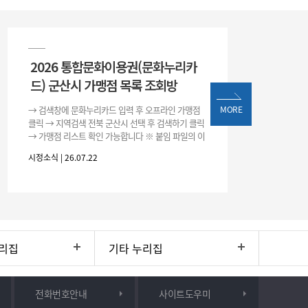
2026 통합문화이용권(문화누리카
드) 군산시 가맹점 목록 조회방
→ 검색창에 문화누리카드 입력 후 오프라인 가맹점
MORE
클릭 → 지역검색 전북 군산시 선택 후 검색하기 클릭
→ 가맹점 리스트 확인 가능합니다 ※ 붙임 파일의 이
용처 리스트는 변동될 수 있으니 위 방법으로 확인하
시정소식 | 26.07.22
시기 바랍니다.
리집
기타 누리집
전화번호안내
사이트도우미