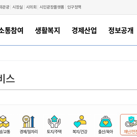
화관광
시장실
시의회
시민광장플랫폼
인구정책
소통참여
생활복지
경제산업
정보공개
새만금 해양거점도시 군산
정보공개 목록/청구
시민참여서비스
여권 민원
기업지원
교육
군산시 소개
군산시 관할권 주요논리
각종 신고/민원
사전정보공표
일자리/창업
차량 민원
상하수도
시청안내
새만금 관할구역 결
주민등록/인감/가
교통안내
기업목록
인사운영
SNS소식
여권발급안내
시민광장플랫폼
교육지원
투자기업 인센티브
정보공개 목록/청구
군산 현황
차량등록사업소 안내
하수도 계획
군산시 명장
사전정보공표
청사종합안내
주민등록/인감/가
시내버스
일반기업 목록
2022년도 통계
조직도
비스
여권 서식
시장에게 바란다
평생교육
기업지원정책
군산의 역사
차량 신규/이전 등록
상수도시설
구인구직
수시공표
전화번호안내
각종서식
택시
사회적경제기업
2023년도 통계
업무
나의민원
학자금대출이자지원
경제 공지/서식
수상현황
저당권 설정/말소 등록
수질검사
청년뜰(청년센터/창업센터)
부서별 팩스번호
시외버스/고속버스
공장 검색
2024년도 통계
부서소
나도한마디
우리아이 꿈탐험 지원사업
기업애로해소SOS
자연지리특성
등록원부 열람/발급
상수도/하수도 요금
시청 오시는 길
철도/항공
2025년도 통계
부서별 
군산시사회적경제지원센터
칭찬합시다
시민정보화교육
강소연구개발특구
행정구역/행정지도
자동차 등록 서식
요금조회납부시스템
여객선
설문조사
부모학교예약시스템
자매결연/국제협력 도시
자동차 과태료 조회 및 납부
공공하수처리시설
교통 관련사이트
일자리 지원사업
자원봉사참여
군산어린이시청
군산의 상징
자동차 정기(종합)검사 기
주정차단속 문자알
일자리지원센터
설/교통
경제/일자리
토지/주택
복지/건강
출산/육아
재난/안
간조회 및 검사예약
스
전자민원창
적극행정
디지털배움터