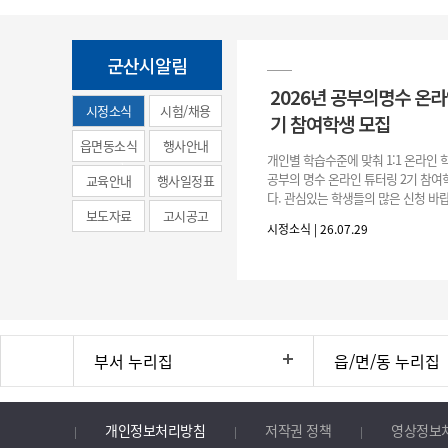
군산시알림
2026년 공부의명수 온라
시정소식
시험/채용
기 참여학생 모집
(municipal
읍면동소식
행사안내
개인별 학습수준에 맞춰 1:1 온라인
news)
공부의 명수 온라인 튜터링 2기 참
교육안내
행사일정표
다. 관심있는 학생들의 많은 신청 바랍
보도자료
고시공고
간 : 2026. 7. 29.(수) ~ 8. 7.(금) 2. 
시정소식 | 26.07.29
부서 누리집
읍/면/동 누리집
개인정보처리방침
저작권 정책
영상정보