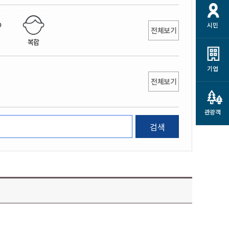
개
재정정보 공개
공공저작물
션
시민
통계정보
행정규제개혁
전체보기
소상공인 지원
복합
민방위/재난안전
시스템
행정규제개혁안내
고유가 피해지원금
민방위
규제신문고
군산사랑배달 배달의명수
기업
재난안전
전체보기
규제입증요청
카드수수료 지원
풍수해보험
사
규제정보포털
소상공인지원
재해예방
관광객
관련기관 안내
검색
군산시착한가격업소
시민대상보험
통계
영조물 배상보험
인 현황
군산시민 안전보험
군산시민 자전거보험
군산 상품
농업인안전보험 농가부담
 가이드북
금 지원사업