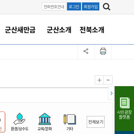
전화번호안내
로그인
회원가입
군산새만금
군산소개
전북소개
정 대응
족관계
부서/업무
RE100의 중심 새만금
도시/공원/주택
산업인프라
정책실명제
토지/건축
읍면동 안내
군산새만금 홍보 영상
조직운영6대지표
농업/축산업
도시재생
지방세
족관계
도시계획/지구단위계획
군산국가산업단지
정책실명제 안내
지방세
도시재생사업
민선8기 농업비전/발전방
공무원 정원
향
-
+
공원녹지
군산2국가산업단지
국민신청실명제안내
지방세환급금신청
도시재생(현장)지원센터
과장급이상 상위직 비율
농산물 유통
식
주택
새만금산업단지
정책실명제 중점관리 대상
지방세 상담챗봇
도시재생시설 현황
공무원 1인당 주민수
가축방역
자료실
자유무역지역
도시재생 공지/행사
현장공무원 비율
동물복지
지방산업단지
재정규모대비 인건비운영
시민광장
농공단지
실국본부수
플랫폼
전체보기
림 서비
산업단지 지도
내고장 알리미
전
환경/상수도
교육/문화
기타
구
항만/여객/공항/철도/컨벤