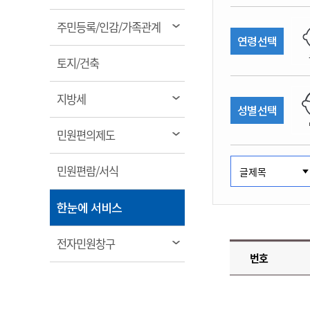
림
계약정보공개
전화번호안내
전화번호안내
전화번호안내
전화번호안내
전화번호안내
전화번호안내
전화번호안내
전화번호안내
군산시보
장사정보
열
주민등록/인감/가족관계
입찰/계약정보
연령선택
읍면동소식
주민복지 안내서
주요시책
림
수산업
찾아오시는길
찾아오시는길
찾아오시는길
찾아오시는길
찾아오시는길
찾아오시는길
찾아오시는길
찾아오시는길
용역과제
열
민원편의제도
토지/건축
웹진 열린군산
시정계획
어업현황
림
타기관소식
민원 1회방문 처리제
주요업무
수산물 안전정보
열
지방세
성별선택
어디서나 민원처리제
시정백서
림
군산수산물 소비촉진행사
상품권 구매 사용 및 관리
사전심사 청구제도
열
민원편의제도
군산 특화 수산물
림
민원인 후견인제
열
민원편람/서식
복합민원 상담예약제
림
폐업신고 원스톱서비스
열
한눈에 서비스
납세자 보호관제도
림
『안심상속』 원스톱 서비
열
전자민원창구
스
번호
림