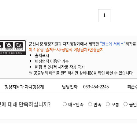
기부자 예우제
기부자 명예의 전당
1
기금사업
군산시 답례품
고향사랑기부제 소식
군산시청 행정지원과 자치행정계에서 제작한
"한눈에 서비스"
저작물
제 4 유형: 출처표시+상업적 이용금지+변경금지
출처표시
비상업적 이용만 가능
변형 등 2차적 저작물 작성 금지
※ 공공누리 마크를 클릭하시면 상세내용을 확인 하실 수 있습니다.
행정지원과 자치행정계
담당전화
063-454-2245
최근
에 대해 만족
하십니까?
매우만족
만족
보통
불만