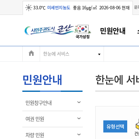
맑음
문
33.0℃
미세먼지농도
좋음 16㎍/㎥
2026-08-06 현재
시
민원안내
민
전
한눈에 서비스
군산새만금
민원안내
소통참여
생활복지
경제산업
정보공개
군산소개
전북소개
주
군산에서 시작되는 새만금
전북특별자치도 소개
군산사랑상품권
민원창구안내
정보공개제도
복지/보건
시정알림
군산시 비전
체
권
민원이용안내
시정소식
인구정책
상품권 안내
제도안내
전북특별자치도란?
메
민원안내
한눈에 서
민원수수료
시험/채용
통합돌봄
상품권 공지사항
비공개대상정보
전북특별자치도 용어 Q&A
뉴
도
종합민원창구
보도자료
주민복지
상품권 Q&A
불복구제절차
자료실
시
아름다운 배려창구
행사안내
아동/청소년
상품권 이용규약
수수료
열
민원창구안내
홍보영상 게시판
토지정보민원창구
행사일정표
여성/가족
판매대행점 조회
정보공개서식
림
군
대표전화
대표전화
대표전화
대표전화
대표전화
대표전화
대표전화
대표전화
063-454-4000
063-454-4000
063-454-4000
063-454-4000
063-454-4000
063-454-4000
063-454-4000
063-454-4000
열
여권 민원
무인민원발급기
교육안내
노인복지
지류상품권 재고조회
림
유형선택
산
보건소식
장애인복지
부서 및 담당자 연락처
부서 및 담당자 연락처
부서 및 담당자 연락처
부서 및 담당자 연락처
부서 및 담당자 연락처
부서 및 담당자 연락처
부서 및 담당자 연락처
부서 및 담당자 연락처
건
열
차량 민원
고시공고
사회서비스(바우처)