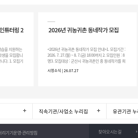
인튜터링 2
2026년 귀농귀촌 동네작가 모집
 학습을 지원하는
<2026년 귀농귀촌 동네작가 모집 안내>1. 모집기간 :
여학생을 모집합니
2026. 7. 27.(월) ~ 8. 7.(금) 18:00까지 2. 모집인원 : 8
니다. 1. 모집기
명3. 모집대상 : 군산시 귀농귀촌인 중 동네작가를 희
운영기간 :
망하는 자 * 기존에 군산시
시정소식 | 26.07.27
직속기관/사업소 누리집
유관기관 누
찾아오시는길
처리기기운영·관리방침